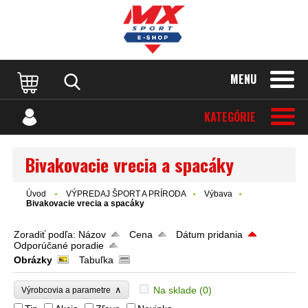
MENU
KATEGÓRIE
Bivakovacie vrecia a spacáky
Úvod
VÝPREDAJ ŠPORT A PRÍRODA
Výbava
Bivakovacie vrecia a spacáky
Zoradiť podľa:
Názov
Cena
Dátum pridania
Odporúčané poradie
Obrázky
Tabuľka
∧
Na sklade
(0)
Výrobcovia a parametre