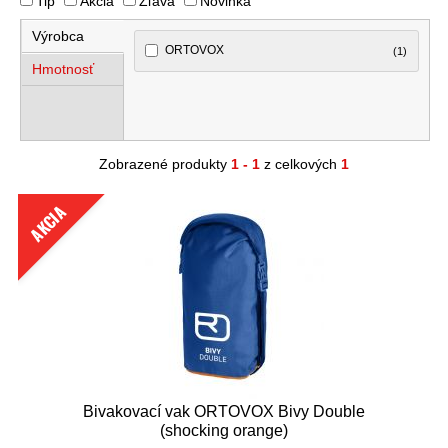
Tip
Akcia
Zľava
Novinka
Výrobca
ORTOVOX
(1)
Hmotnosť
Zobrazené produkty
1 - 1
z celkových
1
AKCIA
Bivakovací vak ORTOVOX Bivy Double
(shocking orange)