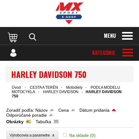
MENU
KATEGÓRIE
HARLEY DAVIDSON 750
Úvod
CESTA A TERÉN
Motodiely
PODĽA MODELU
MOTOCYKLA
HARLEY DAVIDSON
HARLEY DAVIDSON
750
Zoradiť podľa:
Názov
Cena
Dátum pridania
Odporúčané poradie
Obrázky
Tabuľka
∧
Na sklade
(0)
Výrobcovia a parametre