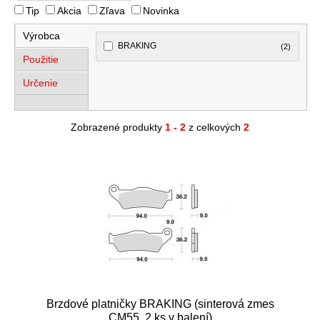
Tip
Akcia
Zľava
Novinka
Výrobca
BRAKING
(2)
Použitie
Určenie
Zobrazené produkty
1 - 2
z celkových
2
Brzdové platničky BRAKING (sinterová zmes
CM55, 2 ks v balení)