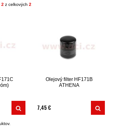
- 2
z celkových
2
HF171C
Olejový filter HF171B
róm)
ATHENA
7,45 €
ktov.