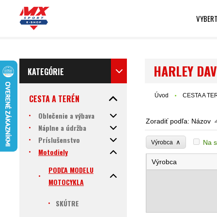
VYBERT
HARLEY DAV
KATEGÓRIE
Úvod
CESTA A TE
CESTA A TERÉN
Oblečenie a výbava
Zoradiť podľa:
Názov
Náplne a údržba
Príslušenstvo
∧
Na s
Výrobca
Motodiely
Výrobca
PODĽA MODELU
MOTOCYKLA
SKÚTRE