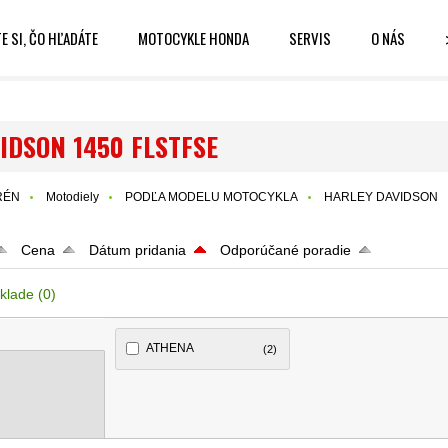
E SI, ČO HĽADÁTE
MOTOCYKLE HONDA
SERVIS
O NÁS
IDSON 1450 FLSTFSE
RÉN
Motodiely
PODĽA MODELU MOTOCYKLA
HARLEY DAVIDSON
Cena
Dátum pridania
Odporúčané poradie
klade
(0)
ATHENA
(2)