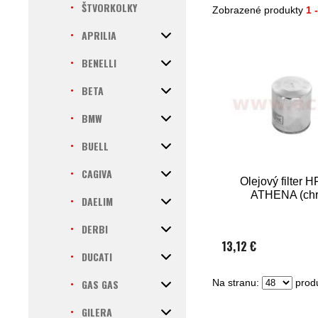
ŠTVORKOLKY
Zobrazené produkty
1 
APRILIA
BENELLI
BETA
BMW
BUELL
CAGIVA
Olejový filter 
ATHENA (ch
DAELIM
DERBI
13,12 €
DUCATI
GAS GAS
Na stranu:
produ
GILERA