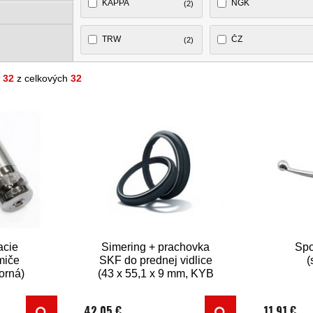
KAPPA
NGK
(2)
TRW
ČZ
(2)
- 32
z celkových
32
acie
Simering + prachovka
Spo
lmiče
SKF do prednej vidlice
(
orná)
(43 x 55,1 x 9 mm, KYB
43 mm)
42,05 €
11,91 €