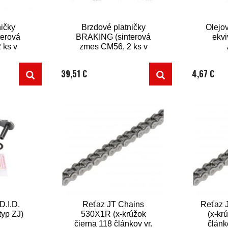
ičky
Brzdové platničky
Olejov
erová
BRAKING (sinterová
ekvi
 ks v
zmes CM56, 2 ks v
balení)
39,51 €
4,67 €
D.I.D.
Reťaz JT Chains
Reťaz 
typ ZJ)
530X1R (x-krúžok
(x-kr
čierna 118 článkov vr.
článk