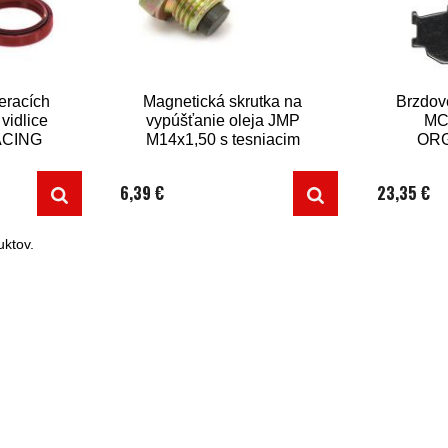
ieracích
Magnetická skrutka na
Brzdov
vidlice
vypúšťanie oleja JMP
MC
ACING
M14x1,50 s tesniacim
ORG
9
krúžkom
6,39 €
23,35 €
ktov.