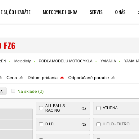
E SI, ČO HĽADÁTE
MOTOCYKLE HONDA
SERVIS
O NÁS
 FZ6
RÉN
Motodiely
PODĽA MODELU MOTOCYKLA
YAMAHA
YAMAHA
Cena
Dátum pridania
Odporúčané poradie
∧
Na sklade
(0)
e
ALL BALLS
ATHENA
(1)
RACING
D.I.D.
HIFLO - FILTRO
(2)