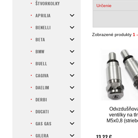
ŠTVORKOLKY
Určenie
APRILIA
BENELLI
Zobrazené produkty
1 
BETA
BMW
BUELL
CAGIVA
DAELIM
DERBI
Odvzdušňov
DUCATI
ventilky na t
M5x0,8 (strieb
GAS GAS
GILERA
13,22 €