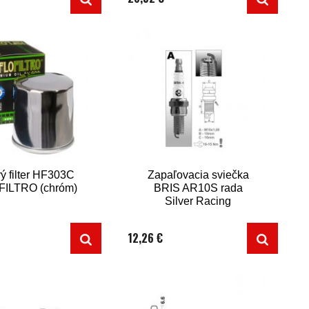
Agusta, 5 skrutiek)
ý filter HF303C
Zapaľovacia sviečka
FILTRO (chróm)
BRIS AR10S rada
Silver Racing
12,26 €