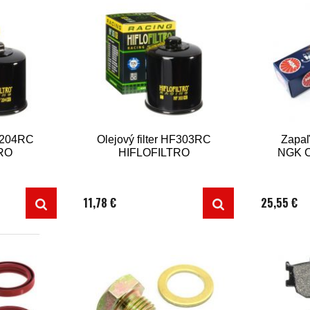
HF204RC
Olejový filter HF303RC
Zapaľ
RO
HIFLOFILTRO
NGK C
11,78 €
25,55 €