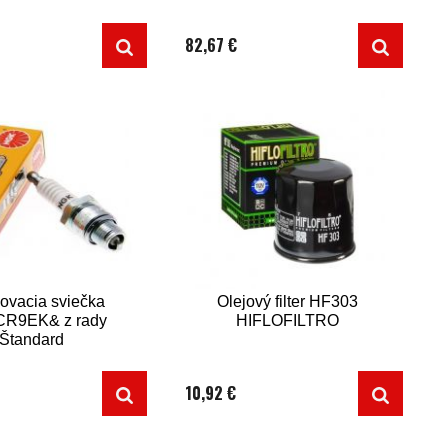
spojky)
spojky)
82,67 €
ovacia sviečka
Olejový filter HF303
R9EK& z rady
HIFLOFILTRO
Štandard
10,92 €