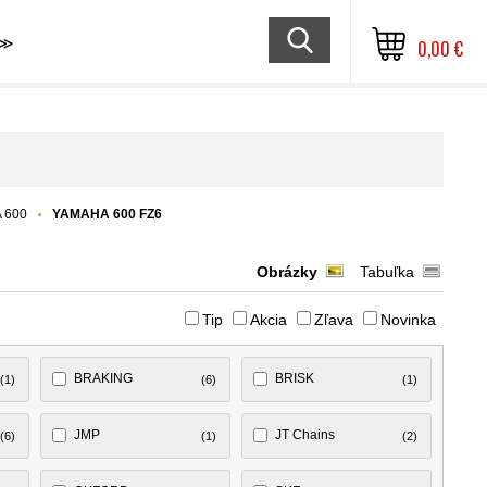
≫
0,00 €
 600
YAMAHA 600 FZ6
Obrázky
Tabuľka
Tip
Akcia
Zľava
Novinka
BRAKING
BRISK
(1)
(6)
(1)
JMP
JT Chains
(6)
(1)
(2)