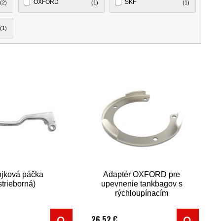
OXFORD
SKF
(2)
(1)
(1)
(1)
jková páčka
Adaptér OXFORD pre
strieborná)
upevnenie tankbagov s
rýchloupínacím
systémom (viečka
Yamaha/Ducati/MV
26,52 €