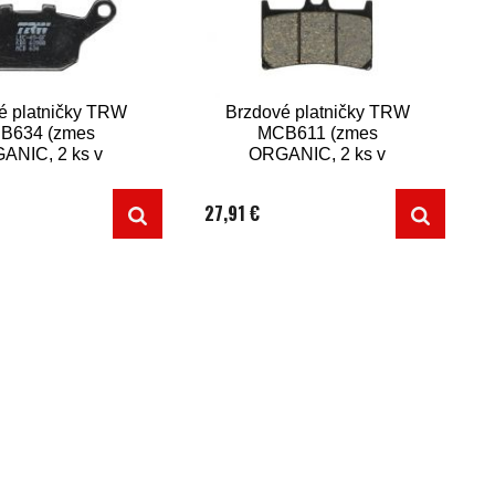
é platničky TRW
Brzdové platničky TRW
B634 (zmes
MCB611 (zmes
ANIC, 2 ks v
ORGANIC, 2 ks v
balení)
balení)
27,91 €