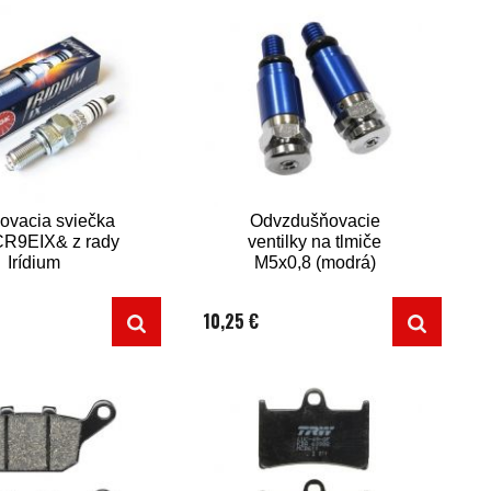
ovacia sviečka
Odvzdušňovacie
R9EIX& z rady
ventilky na tlmiče
Irídium
M5x0,8 (modrá)
10,25 €