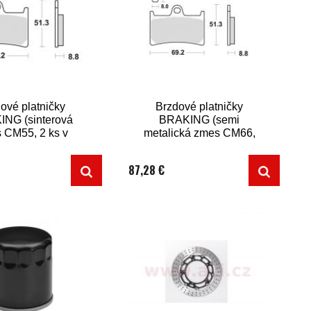
ové platničky
Brzdové platničky
NG (sinterová
BRAKING (semi
 CM55, 2 ks v
metalická zmes CM66,
balení)
2 ks v balení)
87,28 €