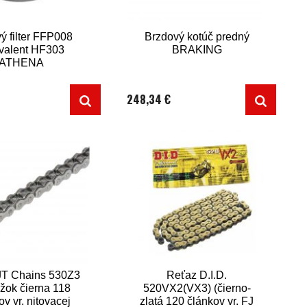
ý filter FFP008
Brzdový kotúč predný
valent HF303
BRAKING
ATHENA
248,34 €
JT Chains 530Z3
Reťaz D.I.D.
úžok čierna 118
520VX2(VX3) (čierno-
ov vr. nitovacej
zlatá 120 článkov vr. FJ