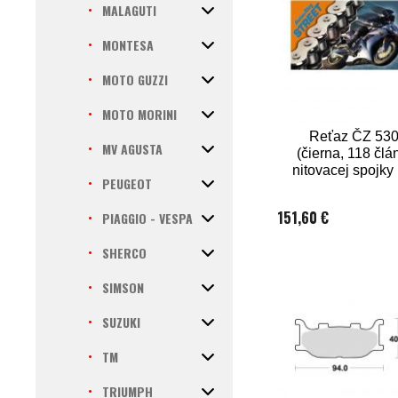
MALAGUTI
MONTESA
MOTO GUZZI
MOTO MORINI
Reťaz ČZ 53
MV AGUSTA
(čierna, 118 člá
nitovacej spojk
PEUGEOT
151,60 €
PIAGGIO - VESPA
SHERCO
SIMSON
SUZUKI
TM
TRIUMPH