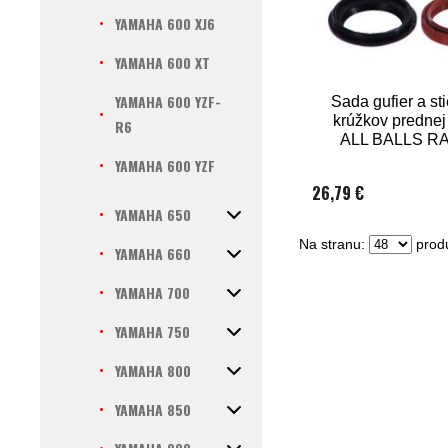
YAMAHA 600 XJ6
YAMAHA 600 XT
YAMAHA 600 YZF-
Sada gufier a st
krúžkov prednej 
R6
ALL BALLS R
AB56-12
YAMAHA 600 YZF
26,79 €
YAMAHA 650
Na stranu:
produ
YAMAHA 660
YAMAHA 700
YAMAHA 750
YAMAHA 800
YAMAHA 850