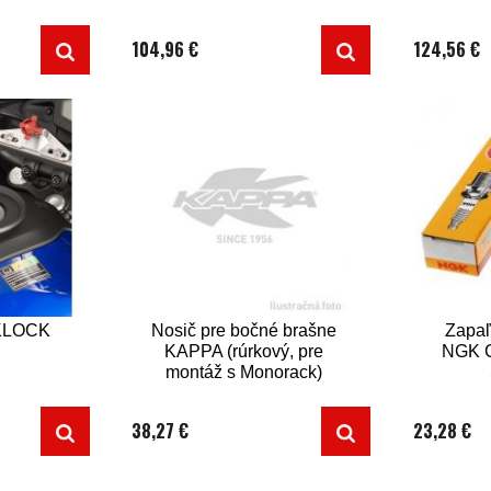
nitovacej spojky)
104,96 €
124,56 €
KLOCK
Nosič pre bočné brašne
Zapaľ
KAPPA (rúrkový, pre
NGK C
montáž s Monorack)
38,27 €
23,28 €