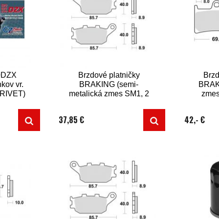
0DZX
Brzdové platničky
Brzd
nkov vr.
BRAKING (semi-
BRAKI
y RIVET)
metalická zmes SM1, 2
zmes
ks v balení)
37,85 €
42,- €