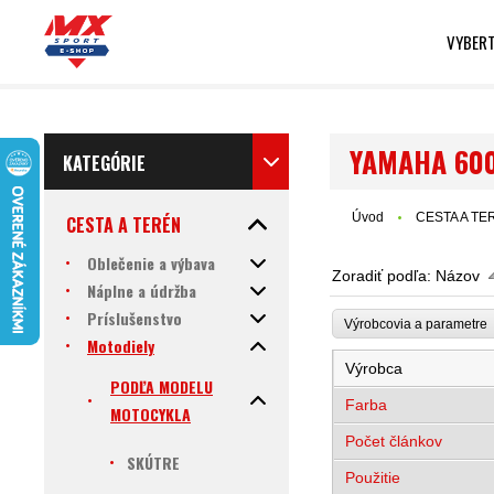
VYBERT
YAMAHA 600
KATEGÓRIE
Úvod
CESTA A TE
CESTA A TERÉN
Oblečenie a výbava
Zoradiť podľa:
Názov
Náplne a údržba
Príslušenstvo
Výrobcovia a parametr
Motodiely
Výrobca
PODĽA MODELU
Farba
MOTOCYKLA
Počet článkov
SKÚTRE
Použitie