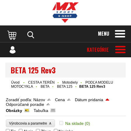
MENU
KATEGÓRIE
BETA 125 Rev3
Úvod
CESTA A TERÉN
Motodiely
PODĽA MODELU
MOTOCYKLA
BETA
BETA 125
BETA 125 Rev3
Zoradiť podľa:
Názov
Cena
Dátum pridania
Odporúčané poradie
Obrázky
Tabuľka
∧
Na sklade
(0)
Výrobcovia a parametre