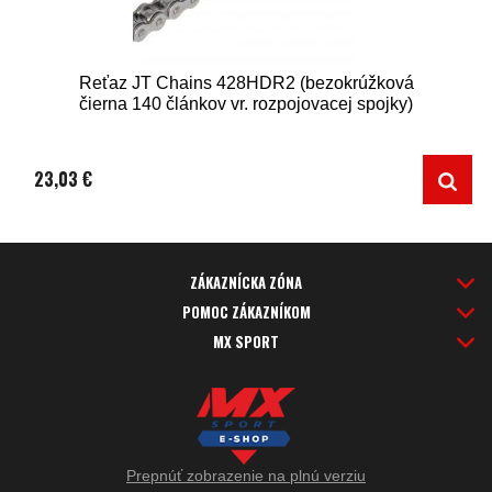
Reťaz JT Chains 428HDR2 (bezokrúžková
čierna 140 článkov vr. rozpojovacej spojky)
23,03 €
ZÁKAZNÍCKA ZÓNA
POMOC ZÁKAZNÍKOM
MX SPORT
Prepnúť zobrazenie na plnú verziu