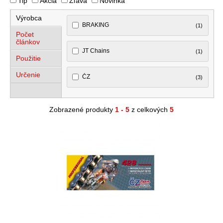
Tip
Akcia
Zľava
Novinka
Výrobca
BRAKING
(1)
Počet
článkov
JT Chains
(1)
Použitie
Určenie
ČZ
(3)
Zobrazené produkty
1 - 5
z celkových
5