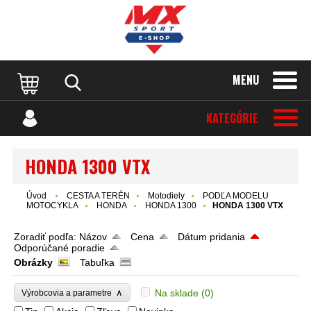
MENU
KATEGÓRIE
HONDA 1300 VTX
Úvod
CESTA A TERÉN
Motodiely
PODĽA MODELU
MOTOCYKLA
HONDA
HONDA 1300
HONDA 1300 VTX
Zoradiť podľa:
Názov
Cena
Dátum pridania
Odporúčané poradie
Obrázky
Tabuľka
∧
Na sklade
(0)
Výrobcovia a parametre