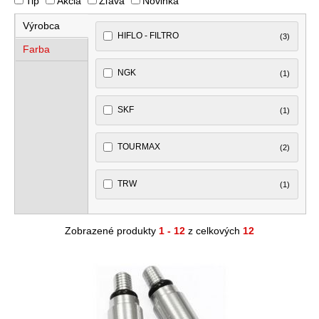
Tip
Akcia
Zľava
Novinka
Výrobca
HIFLO - FILTRO
(3)
Farba
NGK
(1)
SKF
(1)
TOURMAX
(2)
TRW
(1)
Zobrazené produkty
1 - 12
z celkových
12