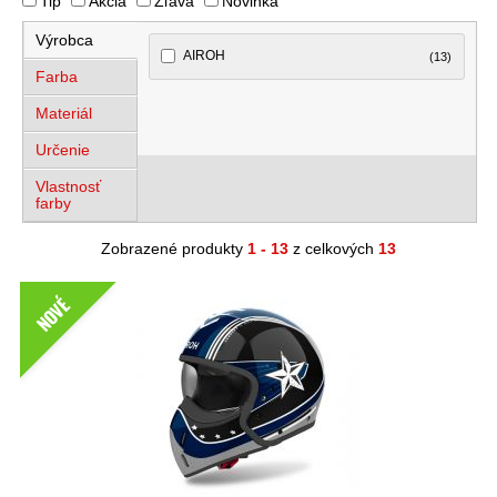
Tip
Akcia
Zľava
Novinka
Výrobca
AIROH
(13)
Farba
Materiál
Určenie
Vlastnosť
farby
Zobrazené produkty
1 - 13
z celkových
13
NOVÉ