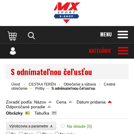
MENU
KATEGÓRIE
S odnímateľnou čeľusťou
Úvod
CESTA A TERÉN
Oblečenie a výbava
Cestné
oblečenie
Prilby
S odnímateľnou čeľusťou
Zoradiť podľa:
Názov
Cena
Dátum pridania
Odporúčané poradie
Obrázky
Tabuľka
∧
Na sklade
(0)
Výrobcovia a parametre