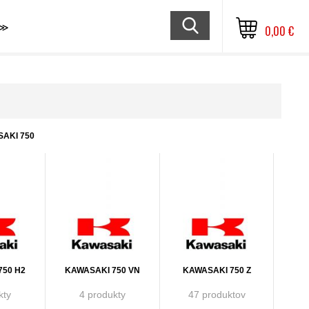
≫
0,00 €
AKI 750
750 H2
KAWASAKI 750 VN
KAWASAKI 750 Z
kty
4 produkty
47 produktov