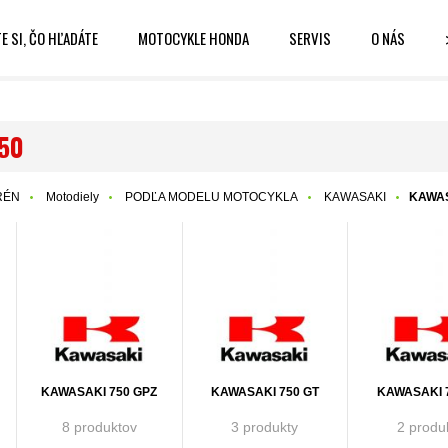
E SI, ČO HĽADÁTE
MOTOCYKLE HONDA
SERVIS
O NÁS
50
RÉN
Motodiely
PODĽA MODELU MOTOCYKLA
KAWASAKI
KAWAS
KAWASAKI 750 GPZ
KAWASAKI 750 GT
KAWASAKI 
8 produktov
3 produkty
2 produ