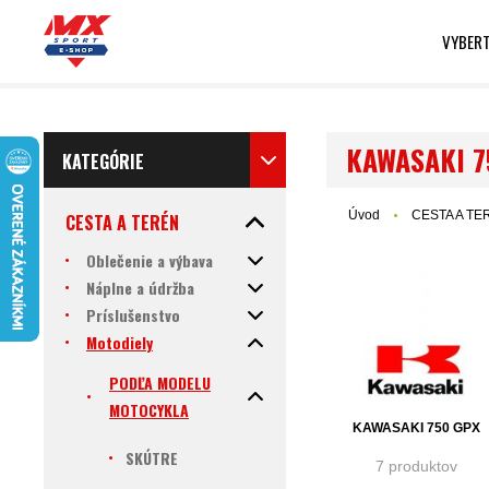
VYBERT
KAWASAKI 7
KATEGÓRIE
Úvod
CESTA A TE
CESTA A TERÉN
Oblečenie a výbava
Náplne a údržba
Príslušenstvo
Motodiely
PODĽA MODELU
MOTOCYKLA
KAWASAKI 750 GPX
SKÚTRE
7 produktov