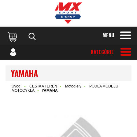
MENU
KATEGÓRIE
YAMAHA
Úvod
CESTA A TERÉN
Motodiely
PODĽA MODELU
MOTOCYKLA
YAMAHA