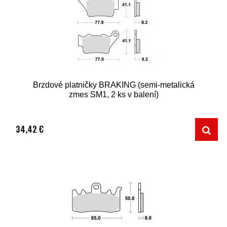
Brzdové platničky BRAKING (semi-metalická
zmes SM1, 2 ks v balení)
34,42 €