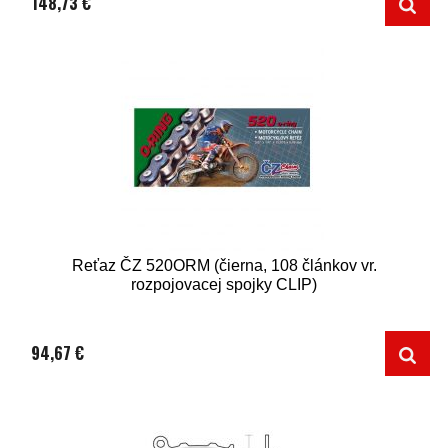
148,73 €
Reťaz ČZ 520ORM (čierna, 108 článkov vr.
rozpojovacej spojky CLIP)
94,67 €