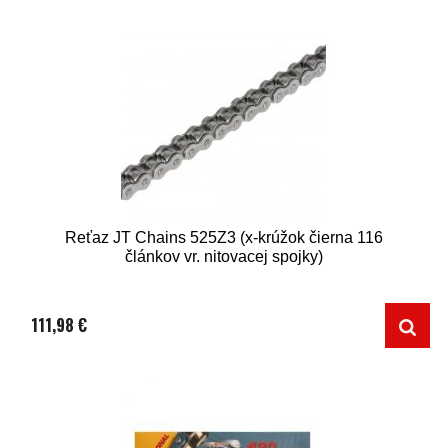
Reťaz JT Chains 525Z3 (x-krúžok čierna 116
článkov vr. nitovacej spojky)
111,98 €