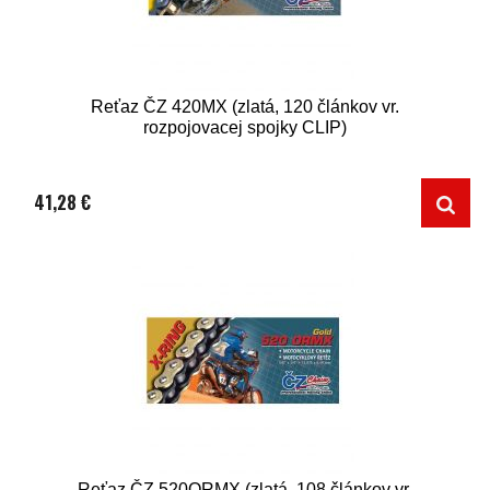
Reťaz ČZ 420MX (zlatá, 120 článkov vr.
rozpojovacej spojky CLIP)
41,28 €
Reťaz ČZ 520ORMX (zlatá, 108 článkov vr.