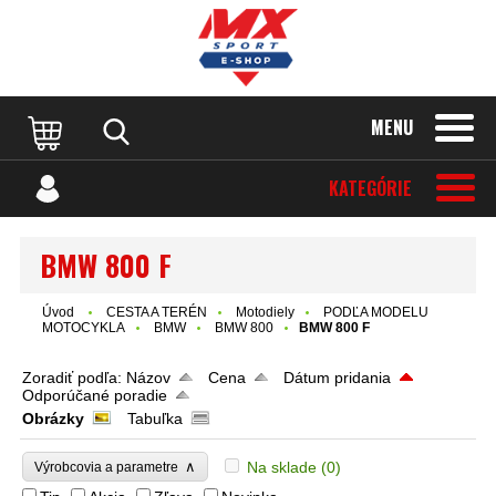
MENU
KATEGÓRIE
BMW 800 F
Úvod
CESTA A TERÉN
Motodiely
PODĽA MODELU
MOTOCYKLA
BMW
BMW 800
BMW 800 F
Zoradiť podľa:
Názov
Cena
Dátum pridania
Odporúčané poradie
Obrázky
Tabuľka
∧
Na sklade
(0)
Výrobcovia a parametre