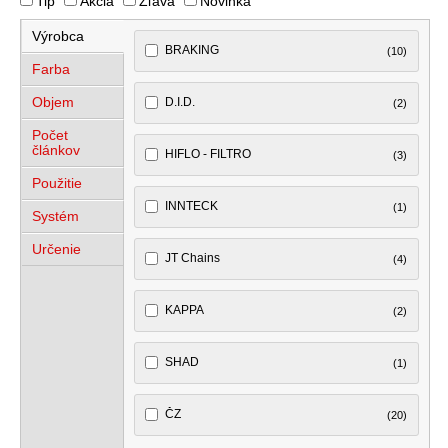
Tip
Akcia
Zľava
Novinka
Výrobca
BRAKING
(10)
Farba
Objem
D.I.D.
(2)
Počet
článkov
HIFLO - FILTRO
(3)
Použitie
INNTECK
(1)
Systém
Určenie
JT Chains
(4)
KAPPA
(2)
SHAD
(1)
ČZ
(20)