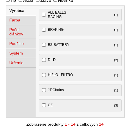
Tip
Akcia
Zľava
Novinka
Výrobca
ALL BALLS
(1)
RACING
Farba
Počet
BRAKING
(1)
článkov
Použitie
BS-BATTERY
(1)
Systém
D.I.D.
(2)
Určenie
HIFLO - FILTRO
(1)
JT Chains
(1)
ČZ
(3)
Zobrazené produkty
1 - 14
z celkových
14