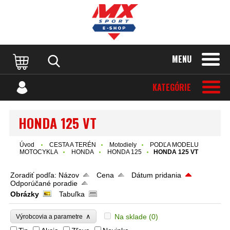
MENU
KATEGÓRIE
HONDA 125 VT
Úvod
CESTA A TERÉN
Motodiely
PODĽA MODELU
MOTOCYKLA
HONDA
HONDA 125
HONDA 125 VT
Zoradiť podľa:
Názov
Cena
Dátum pridania
Odporúčané poradie
Obrázky
Tabuľka
∧
Na sklade
(0)
Výrobcovia a parametre