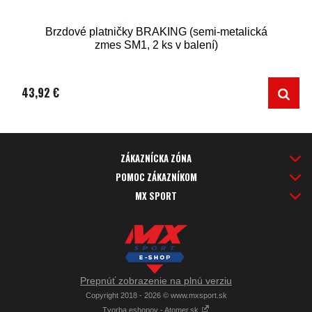
Brzdové platničky BRAKING (semi-metalická
zmes SM1, 2 ks v balení)
43,92 €
ZÁKAZNÍCKA ZÓNA
POMOC ZÁKAZNÍKOM
MX SPORT
Prepnúť zobrazenie na plnú verziu
Copyright 2018 - 2026 © www.mxsport.sk
Tvorba eshopov - Atomer.sk