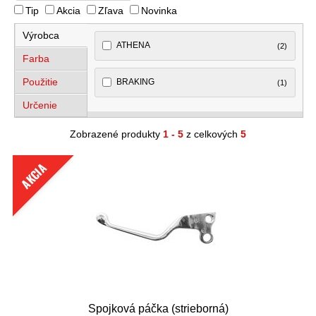
Tip
Akcia
Zľava
Novinka
Výrobca
ATHENA
(2)
Farba
Použitie
BRAKING
(1)
Určenie
Zobrazené produkty
1 - 5
z celkových
5
AKCIA
Spojková páčka (strieborná)