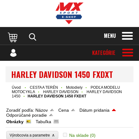
MENU
KATEGÓRIE
HARLEY DAVIDSON 1450 FXDXT
Úvod
CESTA A TERÉN
Motodiely
PODĽA MODELU
MOTOCYKLA
HARLEY DAVIDSON
HARLEY DAVIDSON
1450
HARLEY DAVIDSON 1450 FXDXT
Zoradiť podľa:
Názov
Cena
Dátum pridania
Odporúčané poradie
Obrázky
Tabuľka
∧
Na sklade
(0)
Výrobcovia a parametre