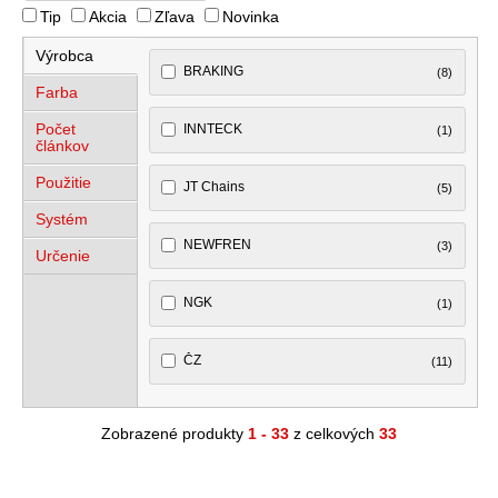
Tip
Akcia
Zľava
Novinka
Výrobca
BRAKING
(8)
Farba
Počet
INNTECK
(1)
článkov
Použitie
JT Chains
(5)
Systém
NEWFREN
(3)
Určenie
NGK
(1)
ČZ
(11)
Zobrazené produkty
1 - 33
z celkových
33