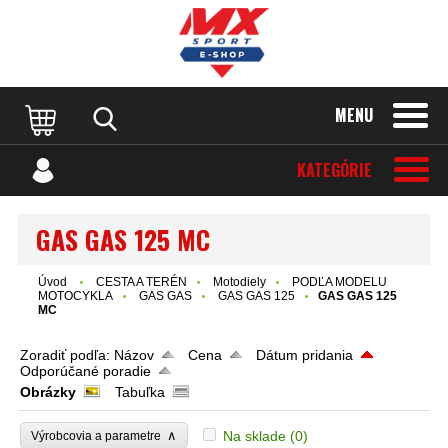
MENU
KATEGÓRIE
GAS GAS 125 MC
Úvod
CESTA A TERÉN
Motodiely
PODĽA MODELU
MOTOCYKLA
GAS GAS
GAS GAS 125
GAS GAS 125
MC
Zoradiť podľa:
Názov
Cena
Dátum pridania
Odporúčané poradie
Obrázky
Tabuľka
∧
Na sklade
(0)
Výrobcovia a parametre