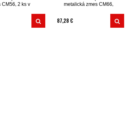
 CM56, 2 ks v
metalická zmes CM66,
balení)
2 ks v balení)
87,28 €