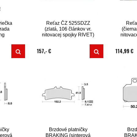
viečka
Reťaz ČZ 525SDZZ
Reťa
rada
(zlatá, 106 článkov vr.
(čierna
ng
nitovacej spojky RIVET)
nitovac
157,- €
114,99 €
ičky
Brzdové platničky
Brzd
erová
BRAKING (sinterová
BRAKI