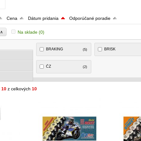
Cena
Dátum pridania
Odporúčané poradie
∧
Na sklade
(0)
e
BRAKING
BRISK
(5)
ČZ
(2)
- 10
z celkových
10