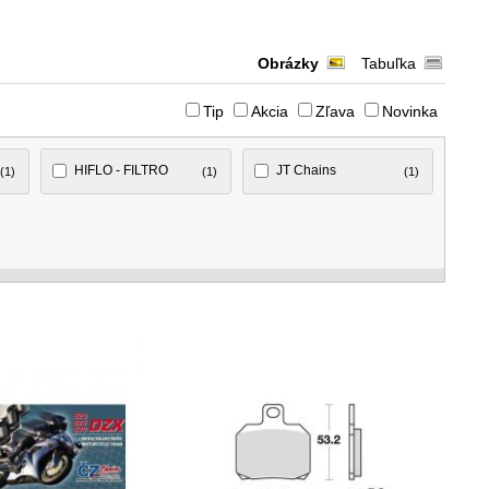
Obrázky
Tabuľka
Tip
Akcia
Zľava
Novinka
HIFLO - FILTRO
JT Chains
(1)
(1)
(1)