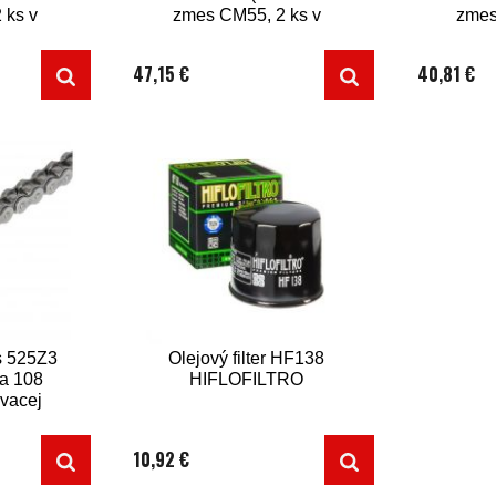
 ks v
zmes CM55, 2 ks v
zmes
balení)
47,15 €
40,81 €
s 525Z3
Olejový filter HF138
na 108
HIFLOFILTRO
ovacej
10,92 €