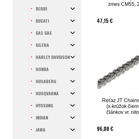
zmes CM55, 2
DERBI
balení)
47,15 €
DUCATI
GAS GAS
GILERA
HARLEY DAVIDSON
HONDA
HUSABERG
HUSQVARNA
Reťaz JT Chain
HYOSUNG
(x-krúžok čier
článkov vr. nit
INDIAN
spojky)
96,08 €
JAWA