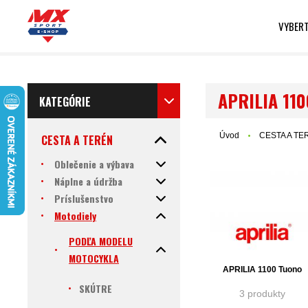
VYBERT
APRILIA 110
KATEGÓRIE
Úvod
CESTA A TE
CESTA A TERÉN
Oblečenie a výbava
Náplne a údržba
Príslušenstvo
Motodiely
PODĽA MODELU
MOTOCYKLA
APRILIA 1100 Tuono
SKÚTRE
3 produkty