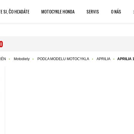
E SI, ČO HĽADÁTE
MOTOCYKLE HONDA
SERVIS
O NÁS
0
RÉN
Motodiely
PODĽA MODELU MOTOCYKLA
APRILIA
APRILIA 