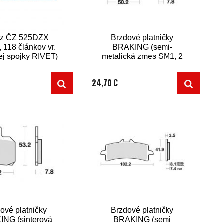
z ČZ 525DZX
Brzdové platničky
, 118 článkov vr.
BRAKING (semi-
ej spojky RIVET)
metalická zmes SM1, 2
ks v balení)
24,70 €
ové platničky
Brzdové platničky
NG (sinterová
BRAKING (semi