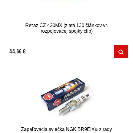
Reťaz ČZ 420MX (zlatá 130 článkov vr.
rozpojovacej spojky clip)
44,66 €
Zapaľovacia sviečka NGK BR9EIX& z rady