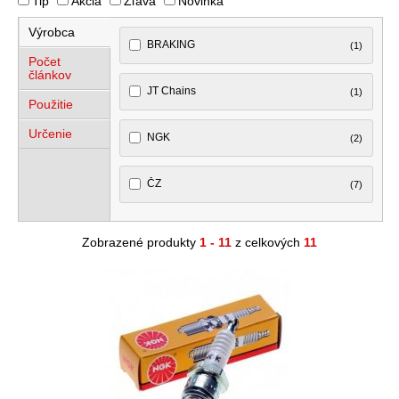
Tip
Akcia
Zľava
Novinka
Výrobca
BRAKING
(1)
Počet
článkov
JT Chains
(1)
Použitie
Určenie
NGK
(2)
ČZ
(7)
Zobrazené produkty
1 - 11
z celkových
11