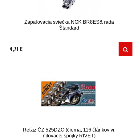
Zapaľovacia sviečka NGK BR8ES& rada
Štandard
4,71 €
Reťaz ČZ 525DZO (čierna, 116 článkov vr.
nitovacej spojky RIVET)