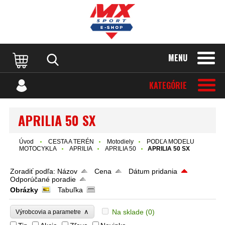
MENU
KATEGÓRIE
APRILIA 50 SX
Úvod
CESTA A TERÉN
Motodiely
PODĽA MODELU
MOTOCYKLA
APRILIA
APRILIA 50
APRILIA 50 SX
Zoradiť podľa:
Názov
Cena
Dátum pridania
Odporúčané poradie
Obrázky
Tabuľka
∧
Na sklade
(0)
Výrobcovia a parametre