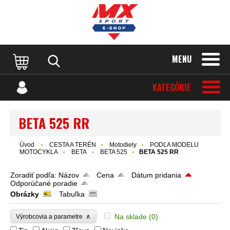
MENU
KATEGÓRIE
BETA 525 RR
Úvod
CESTA A TERÉN
Motodiely
PODĽA MODELU
MOTOCYKLA
BETA
BETA 525
BETA 525 RR
Zoradiť podľa:
Názov
Cena
Dátum pridania
Odporúčané poradie
Obrázky
Tabuľka
∧
Na sklade
(0)
Výrobcovia a parametre