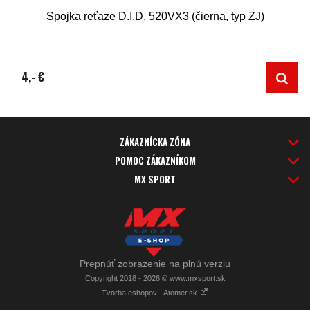
Spojka reťaze D.I.D. 520VX3 (čierna, typ ZJ)
4,- €
ZÁKAZNÍCKA ZÓNA
POMOC ZÁKAZNÍKOM
MX SPORT
Prepnúť zobrazenie na plnú verziu
Copyright 2018 - 2026 © www.mxsport.sk
Tvorba eshopov - Atomer.sk