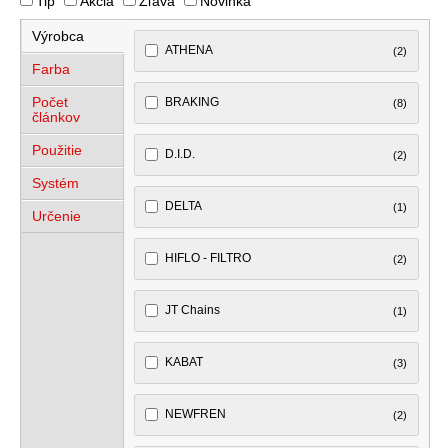
Tip
Akcia
Zľava
Novinka
Výrobca
ATHENA
(2)
Farba
Počet
BRAKING
(8)
článkov
Použitie
D.I.D.
(2)
Systém
DELTA
(1)
Určenie
HIFLO - FILTRO
(2)
JT Chains
(1)
KABAT
(3)
NEWFREN
(2)