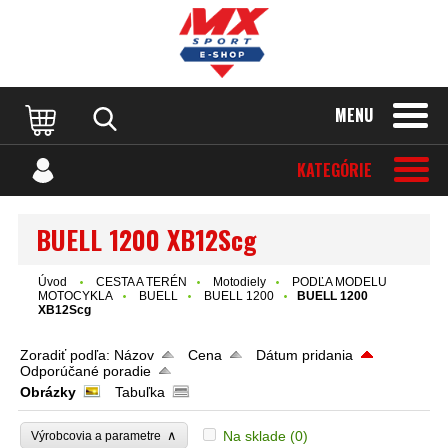
MENU
KATEGÓRIE
BUELL 1200 XB12Scg
Úvod
CESTA A TERÉN
Motodiely
PODĽA MODELU
MOTOCYKLA
BUELL
BUELL 1200
BUELL 1200
XB12Scg
Zoradiť podľa:
Názov
Cena
Dátum pridania
Odporúčané poradie
Obrázky
Tabuľka
∧
Na sklade
(0)
Výrobcovia a parametre