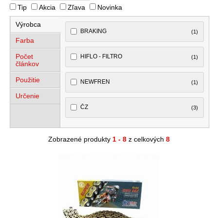
Tip
Akcia
Zľava
Novinka
Výrobca
BRAKING
(1)
Farba
Počet
HIFLO - FILTRO
(1)
článkov
Použitie
NEWFREN
(1)
Určenie
ČZ
(3)
Zobrazené produkty
1 - 8
z celkových
8