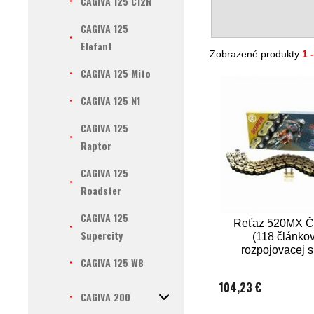
CAGIVA 125 C12R
CAGIVA 125
Elefant
Zobrazené produkty
1 
CAGIVA 125 Mito
CAGIVA 125 N1
CAGIVA 125
Raptor
CAGIVA 125
Roadster
CAGIVA 125
Reťaz 520MX ČZ
Supercity
(118 článkov
rozpojovacej 
CAGIVA 125 W8
CLIP)
104,23 €
CAGIVA 200