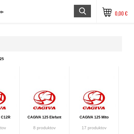
≫
0,00 €
25
5 C12R
CAGIVA 125 Elefant
CAGIVA 125 Mito
tov
8 produktov
17 produktov