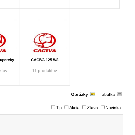
upercity
CAGIVA 125 W8
ktov
11 produktov
Obrázky
Tabuľka
Tip
Akcia
Zľava
Novinka