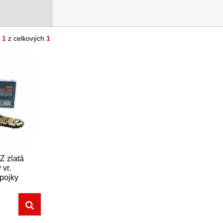
- 1
z celkových
1
 zlatá
 vr.
spojky