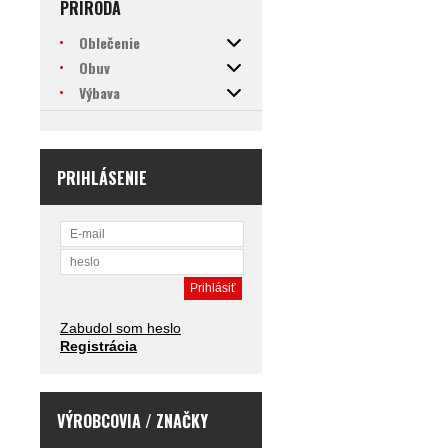
PRÍRODA
Oblečenie
Obuv
Výbava
PRIHLÁSENIE
Zabudol som heslo
Registrácia
VÝROBCOVIA / ZNAČKY