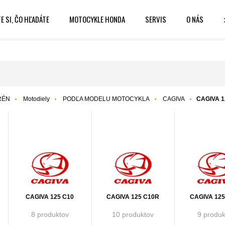
E SI, ČO HĽADÁTE
MOTOCYKLE HONDA
SERVIS
O NÁS
RÉN
Motodiely
PODĽA MODELU MOTOCYKLA
CAGIVA
CAGIVA 1
CAGIVA 125 C10
CAGIVA 125 C10R
CAGIVA 12
8 produktov
10 produktov
9 produk