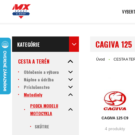
VYBERT
CAGIVA 125
KATEGÓRIE
Úvod
CESTA A TE
CESTA A TERÉN
Oblečenie a výbava
Náplne a údržba
Príslušenstvo
Motodiely
PODĽA MODELU
MOTOCYKLA
CAGIVA 125 C9
SKÚTRE
4 produkty