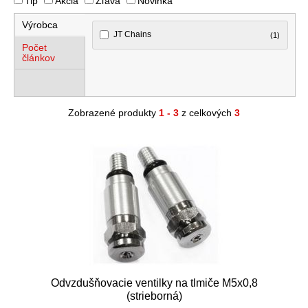
Tip
Akcia
Zľava
Novinka
Výrobca
JT Chains
(1)
Počet
článkov
Zobrazené produkty
1 - 3
z celkových
3
Odvzdušňovacie ventilky na tlmiče M5x0,8
(strieborná)