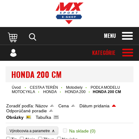
MENU
KATEGÓRIE
HONDA 200 CM
Úvod
CESTA A TERÉN
Motodiely
PODĽA MODELU
MOTOCYKLA
HONDA
HONDA 200
HONDA 200 CM
Zoradiť podľa:
Názov
Cena
Dátum pridania
Odporúčané poradie
Obrázky
Tabuľka
∧
Na sklade
(0)
Výrobcovia a parametre