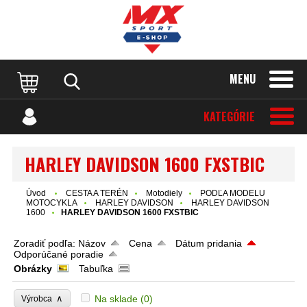
MENU
KATEGÓRIE
HARLEY DAVIDSON 1600 FXSTBIC
Úvod
CESTA A TERÉN
Motodiely
PODĽA MODELU
MOTOCYKLA
HARLEY DAVIDSON
HARLEY DAVIDSON
1600
HARLEY DAVIDSON 1600 FXSTBIC
Zoradiť podľa:
Názov
Cena
Dátum pridania
Odporúčané poradie
Obrázky
Tabuľka
∧
Na sklade
(0)
Výrobca