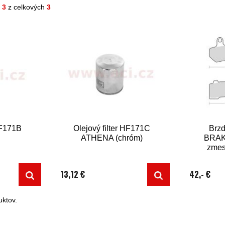
- 3
z celkových
3
HF171B
Olejový filter HF171C
Brzd
ATHENA (chróm)
BRAKI
zmes
13,12 €
42,- €
ktov.