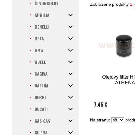
ŠTVORKOLKY
Zobrazené produkty
1 
APRILIA
BENELLI
BETA
BMW
BUELL
CAGIVA
Olejový filter 
ATHENA
DAELIM
DERBI
7,45 €
DUCATI
GAS GAS
Na stranu:
produ
GILERA