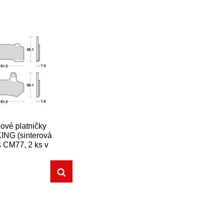
ové platničky
NG (sinterová
 CM77, 2 ks v
balení)