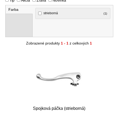
Tip
Akcia
Zľava
Novinka
Farba
strieborná
(1)
Zobrazené produkty
1 - 1
z celkových
1
Spojková páčka (strieborná)