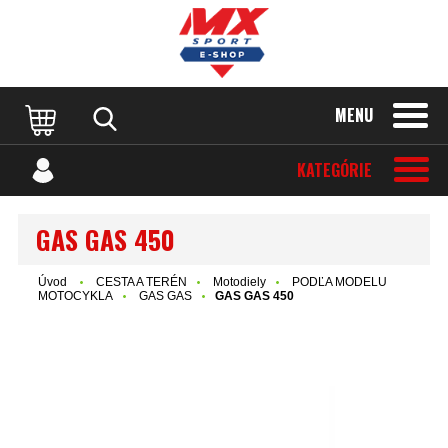
MENU
KATEGÓRIE
GAS GAS 450
Úvod
CESTA A TERÉN
Motodiely
PODĽA MODELU
MOTOCYKLA
GAS GAS
GAS GAS 450