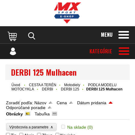
MENU
KATEGÓRIE
DERBI 125 Mulhacen
Úvod
CESTA A TERÉN
Motodiely
PODĽA MODELU
MOTOCYKLA
DERBI
DERBI 125
DERBI 125 Mulhacen
Zoradiť podľa:
Názov
Cena
Dátum pridania
Odporúčané poradie
Obrázky
Tabuľka
∧
Na sklade
(0)
Výrobcovia a parametre