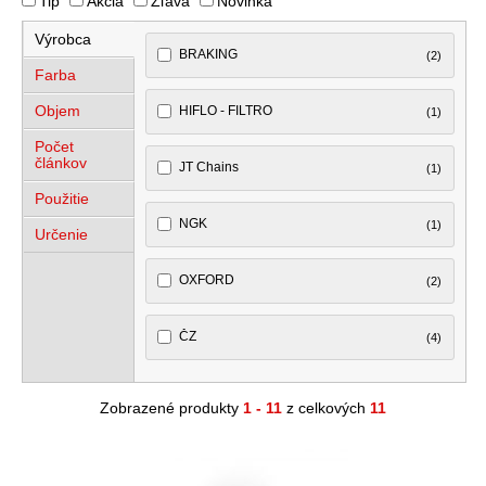
Tip
Akcia
Zľava
Novinka
Výrobca
BRAKING
(2)
Farba
Objem
HIFLO - FILTRO
(1)
Počet
článkov
JT Chains
(1)
Použitie
NGK
(1)
Určenie
OXFORD
(2)
ČZ
(4)
Zobrazené produkty
1 - 11
z celkových
11