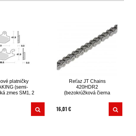
ové platničky
Reťaz JT Chains
KING (semi-
420HDR2
cká zmes SM1, 2
(bezokrúžková čierna
s v balení)
116 článkov vr.
rozpojovacej spojky)
16,01 €