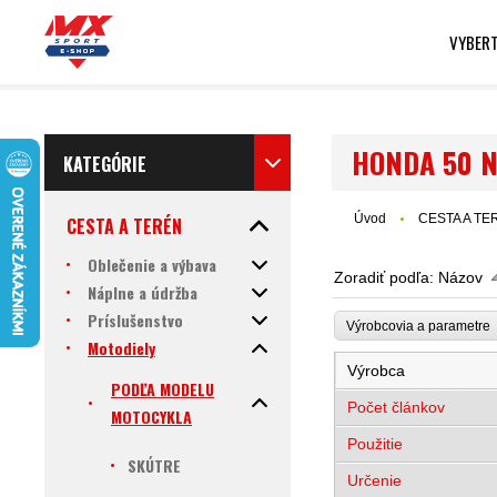
VYBERT
HONDA 50 
KATEGÓRIE
Úvod
CESTA A TE
CESTA A TERÉN
Oblečenie a výbava
Zoradiť podľa:
Názov
Náplne a údržba
Príslušenstvo
Výrobcovia a parametr
Motodiely
Výrobca
PODĽA MODELU
Počet článkov
MOTOCYKLA
Použitie
SKÚTRE
Určenie