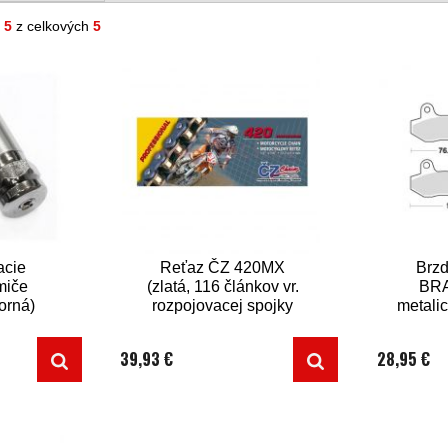
- 5
z celkových
5
acie
Reťaz ČZ 420MX
Brzd
lmiče
(zlatá, 116 článkov vr.
BRA
orná)
rozpojovacej spojky
metali
CLIP)
k
39,93 €
28,95 €