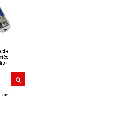
acie
lmiče
rá)
ktov.