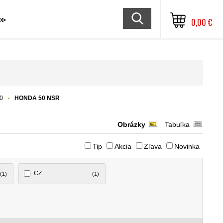
≫
0,00 €
0
HONDA 50 NSR
Obrázky
Tabuľka
Tip
Akcia
Zľava
Novinka
ČZ
(1)
(1)