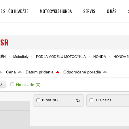
E SI, ČO HĽADÁTE
MOTOCYKLE HONDA
SERVIS
O NÁS
NSR
RÉN
Motodiely
PODĽA MODELU MOTOCYKLA
HONDA
HONDA 5
Cena
Dátum pridania
Odporúčané poradie
∧
Na sklade
(0)
e
BRAKING
JT Chains
(1)