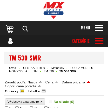
MENU
KATEGÓRIE
TM 530 SMR
Úvod
CESTA A TERÉN
Motodiely
PODĽA MODELU
MOTOCYKLA
TM
TM 530
TM 530 SMR
Zoradiť podľa:
Názov
Cena
Dátum pridania
Odporúčané poradie
Obrázky
Tabuľka
∧
Na sklade
(0)
Výrobcovia a parametre