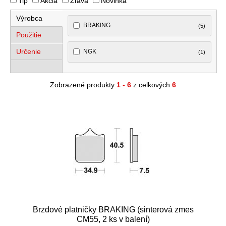
Tip
Akcia
Zľava
Novinka
Výrobca
BRAKING
(5)
Použitie
Určenie
NGK
(1)
Zobrazené produkty
1 - 6
z celkových
6
Brzdové platničky BRAKING (sinterová zmes
CM55, 2 ks v balení)