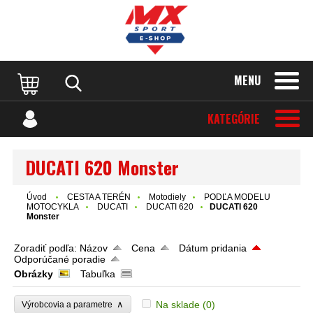
MENU
KATEGÓRIE
DUCATI 620 Monster
Úvod
CESTA A TERÉN
Motodiely
PODĽA MODELU
MOTOCYKLA
DUCATI
DUCATI 620
DUCATI 620
Monster
Zoradiť podľa:
Názov
Cena
Dátum pridania
Odporúčané poradie
Obrázky
Tabuľka
∧
Na sklade
(0)
Výrobcovia a parametre