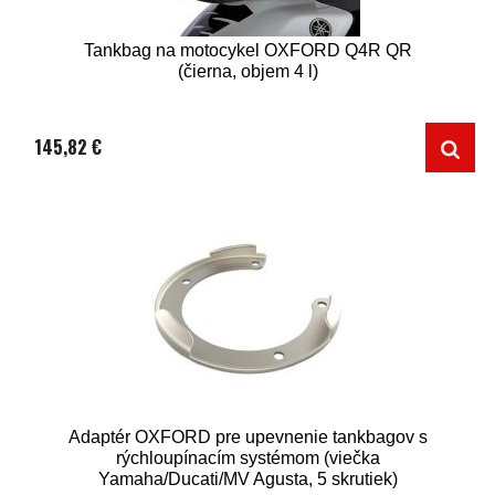
Tankbag na motocykel OXFORD Q4R QR
(čierna, objem 4 l)
145,82 €
Adaptér OXFORD pre upevnenie tankbagov s
rýchloupínacím systémom (viečka
Yamaha/Ducati/MV Agusta, 5 skrutiek)