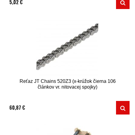
5,02 €
Reťaz JT Chains 520Z3 (x-krúžok čierna 106
článkov vr. nitovacej spojky)
60,87 €