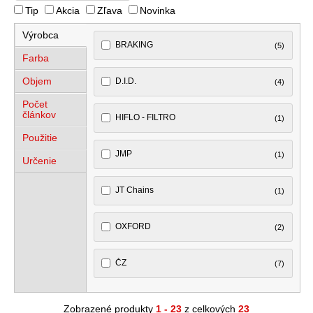
Tip
Akcia
Zľava
Novinka
Výrobca
BRAKING
(5)
Farba
Objem
D.I.D.
(4)
Počet
článkov
HIFLO - FILTRO
(1)
Použitie
JMP
(1)
Určenie
JT Chains
(1)
OXFORD
(2)
ČZ
(7)
Zobrazené produkty
1 - 23
z celkových
23