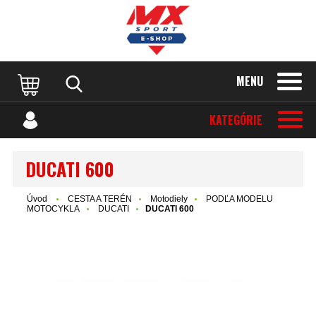
MENU
KATEGÓRIE
DUCATI 600
Úvod
CESTA A TERÉN
Motodiely
PODĽA MODELU
MOTOCYKLA
DUCATI
DUCATI 600