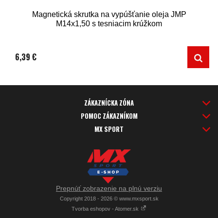
Magnetická skrutka na vypúšťanie oleja JMP
M14x1,50 s tesniacim krúžkom
6,39 €
ZÁKAZNÍCKA ZÓNA
POMOC ZÁKAZNÍKOM
MX SPORT
Prepnúť zobrazenie na plnú verziu
Copyright 2018 - 2026 © www.mxsport.sk
Tvorba eshopov - Atomer.sk