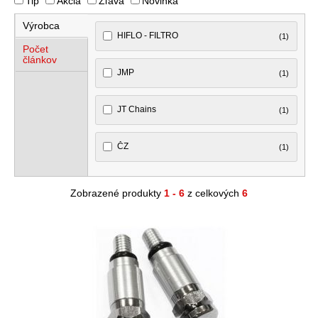
Tip
Akcia
Zľava
Novinka
Výrobca
HIFLO - FILTRO
(1)
Počet
článkov
JMP
(1)
JT Chains
(1)
ČZ
(1)
Zobrazené produkty
1 - 6
z celkových
6