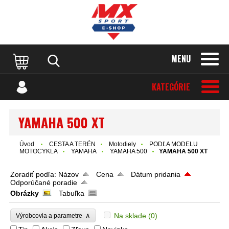
MENU
KATEGÓRIE
YAMAHA 500 XT
Úvod
CESTA A TERÉN
Motodiely
PODĽA MODELU
MOTOCYKLA
YAMAHA
YAMAHA 500
YAMAHA 500 XT
Zoradiť podľa:
Názov
Cena
Dátum pridania
Odporúčané poradie
Obrázky
Tabuľka
∧
Na sklade
(0)
Výrobcovia a parametre