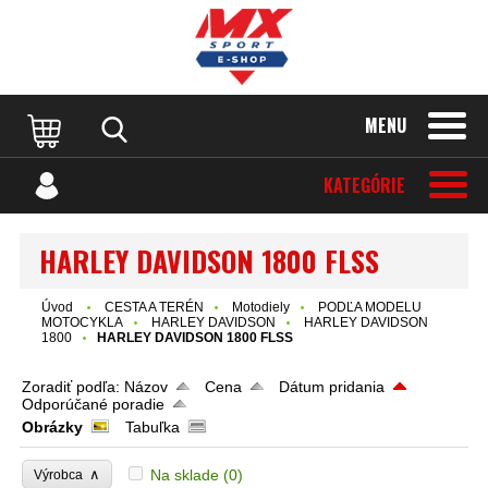
MENU
KATEGÓRIE
HARLEY DAVIDSON 1800 FLSS
Úvod
CESTA A TERÉN
Motodiely
PODĽA MODELU
MOTOCYKLA
HARLEY DAVIDSON
HARLEY DAVIDSON
1800
HARLEY DAVIDSON 1800 FLSS
Zoradiť podľa:
Názov
Cena
Dátum pridania
Odporúčané poradie
Obrázky
Tabuľka
∧
Na sklade
(0)
Výrobca