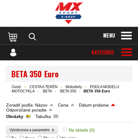
MENU
KATEGÓRIE
BETA 350 Euro
Úvod
CESTA A TERÉN
Motodiely
PODĽA MODELU
MOTOCYKLA
BETA
BETA 350
BETA 350 Euro
Zoradiť podľa:
Názov
Cena
Dátum pridania
Odporúčané poradie
Obrázky
Tabuľka
∧
Na sklade
(0)
Výrobcovia a parametre