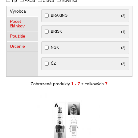
Tip
Akcia
Zľava
Novinka
Výrobca
BRAKING
(2)
Počet
článkov
BRISK
(1)
Použitie
Určenie
NGK
(2)
ČZ
(2)
Zobrazené produkty
1 - 7
z celkových
7