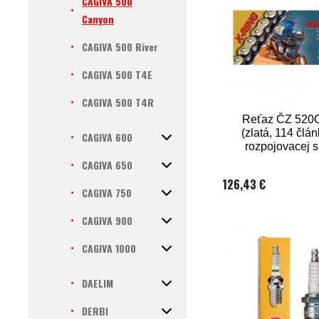
CAGIVA 500
Canyon
CAGIVA 500 River
CAGIVA 500 T4E
CAGIVA 500 T4R
Reťaz ČZ 52
(zlatá, 114 člán
CAGIVA 600
rozpojovacej 
CLIP)
CAGIVA 650
126,43 €
CAGIVA 750
CAGIVA 900
CAGIVA 1000
DAELIM
DERBI