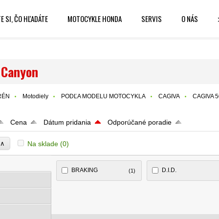
E SI, ČO HĽADÁTE
MOTOCYKLE HONDA
SERVIS
O NÁS
 Canyon
RÉN
Motodiely
PODĽA MODELU MOTOCYKLA
CAGIVA
CAGIVA 5
Cena
Dátum pridania
Odporúčané poradie
∧
Na sklade
(0)
e
BRAKING
D.I.D.
(1)