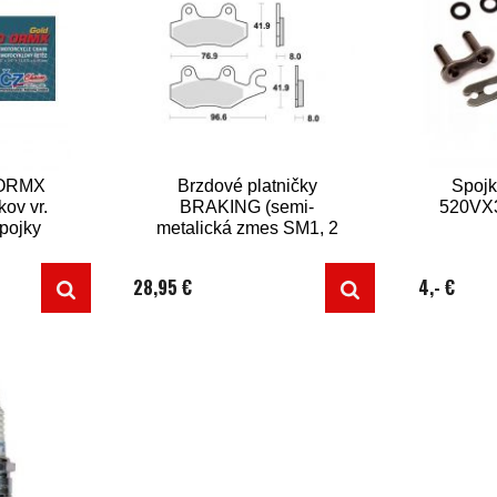
0ORMX
Brzdové platničky
Spojk
kov vr.
BRAKING (semi-
520VX3 
spojky
metalická zmes SM1, 2
ks v balení)
28,95 €
4,- €