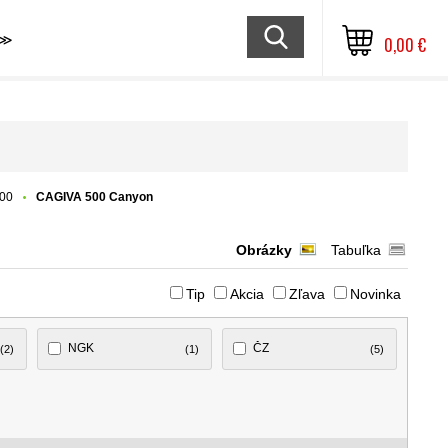
≫
0,00 €
00
CAGIVA 500 Canyon
Obrázky
Tabuľka
Tip
Akcia
Zľava
Novinka
NGK
ČZ
(2)
(1)
(5)