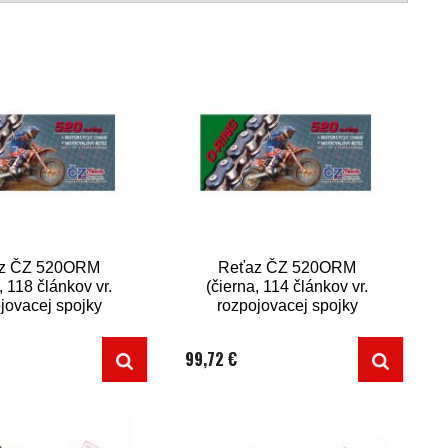
z ČZ 520ORM
Reťaz ČZ 520ORM
, 118 článkov vr.
(čierna, 114 článkov vr.
jovacej spojky
rozpojovacej spojky
CLIP)
CLIP)
99,72 €