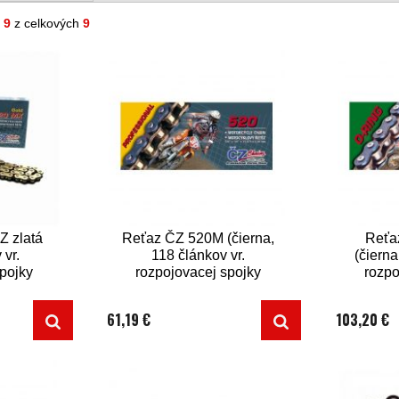
- 9
z celkových
9
 zlatá
Reťaz ČZ 520M (čierna,
Reťa
 vr.
118 článkov vr.
(čierna
spojky
rozpojovacej spojky
rozpo
CLIP)
61,19 €
103,20 €