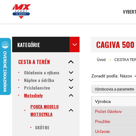
VYBERT
CAGIVA 500
KATEGÓRIE
Úvod
CESTA A TE
CESTA A TERÉN
Oblečenie a výbava
Zoradiť podľa:
Názov
Náplne a údržba
Príslušenstvo
Výrobcovia a parametr
Motodiely
Výrobca
PODĽA MODELU
Počet článkov
MOTOCYKLA
Použitie
SKÚTRE
Určenie