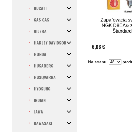
DUCATI
GAS GAS
Zapaľovacia s
NGK D8EA& z
GILERA
Štandard
HARLEY DAVIDSON
6,06 €
HONDA
Na stranu:
produ
HUSABERG
HUSQVARNA
HYOSUNG
INDIAN
JAWA
KAWASAKI