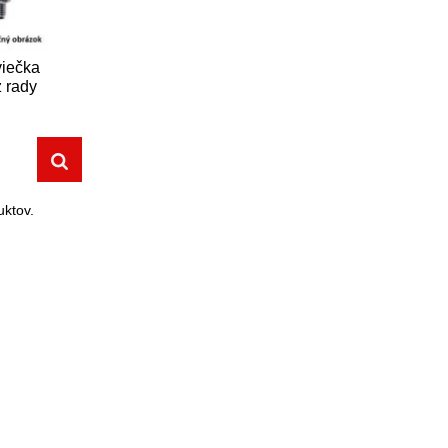
viečka
 rady
ktov.