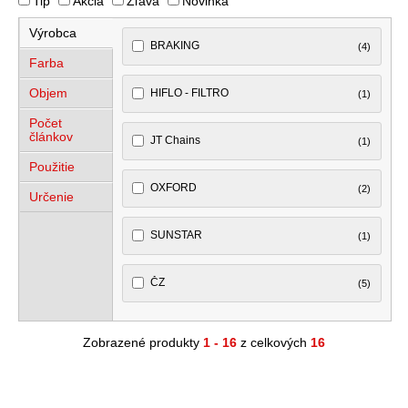
Tip
Akcia
Zľava
Novinka
Výrobca
BRAKING
(4)
Farba
Objem
HIFLO - FILTRO
(1)
Počet
článkov
JT Chains
(1)
Použitie
OXFORD
(2)
Určenie
SUNSTAR
(1)
ČZ
(5)
Zobrazené produkty
1 - 16
z celkových
16