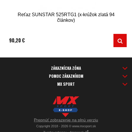
Reťaz SUNSTAR 525RTG1 (x-krúžok zlatá 94
článkov)
90,20 €
ZÁKAZNÍCKA ZÓNA
POMOC ZÁKAZNÍKOM
MX SPORT
Prepnúť zobrazenie na plnú verziu
Copyright 2018 - 2026 © www.mxsport.sk