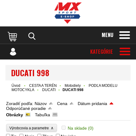
MENU
KATEGÓRIE
DUCATI 998
Úvod
CESTA A TERÉN
Motodiely
PODĽA MODELU
MOTOCYKLA
DUCATI
DUCATI 998
Zoradiť podľa:
Názov
Cena
Dátum pridania
Odporúčané poradie
Obrázky
Tabuľka
∧
Na sklade
(0)
Výrobcovia a parametre