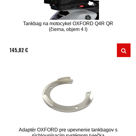
Tankbag na motocykel OXFORD Q4R QR
(čierna, objem 4 l)
145,82 €
Adaptér OXFORD pre upevnenie tankbagov s
rýchloupínacím systémom (viečka