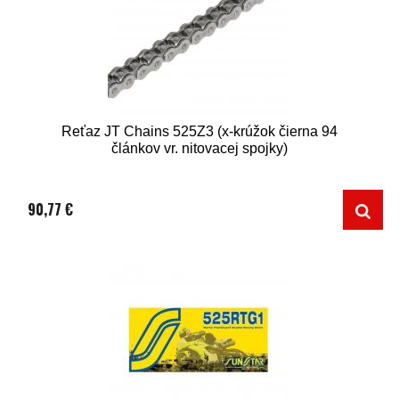
Reťaz JT Chains 525Z3 (x-krúžok čierna 94
článkov vr. nitovacej spojky)
90,77 €