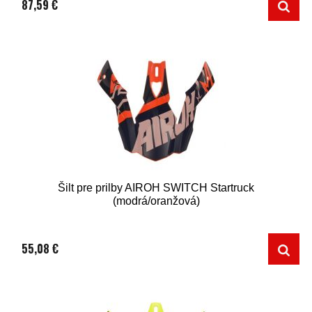
87,59 €
Šilt pre prilby AIROH SWITCH Startruck
(modrá/oranžová)
55,08 €