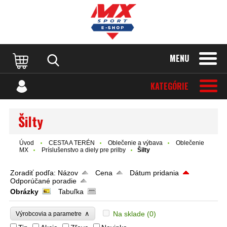
MENU
KATEGÓRIE
Šilty
Úvod
CESTA A TERÉN
Oblečenie a výbava
Oblečenie
MX
Príslušenstvo a diely pre prilby
Šilty
Zoradiť podľa:
Názov
Cena
Dátum pridania
Odporúčané poradie
Obrázky
Tabuľka
∧
Na sklade
(0)
Výrobcovia a parametre