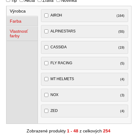
Tip
Akcia
Zľava
Novinka
Výrobca
AIROH
(164)
Farba
Vlastnosť
ALPINESTARS
(55)
farby
CASSIDA
(19)
FLY RACING
(5)
MT HELMETS
(4)
NOX
(3)
ZED
(4)
Zobrazené produkty
1 - 48
z celkových
254