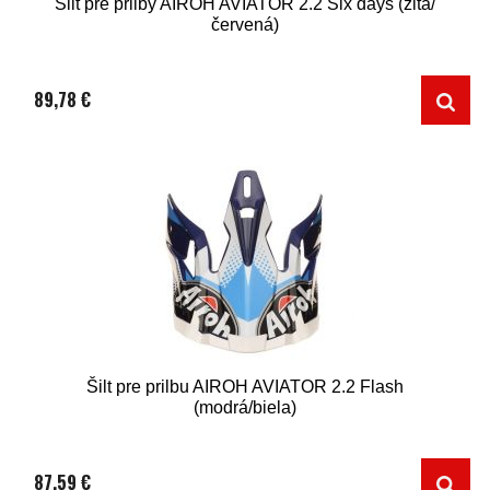
Šilt pre prilby AIROH AVIATOR 2.2 Six days (žltá/
červená)
89,78 €
Šilt pre prilbu AIROH AVIATOR 2.2 Flash
(modrá/biela)
87,59 €