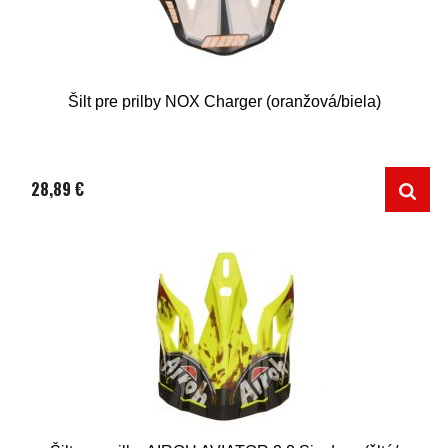
Šilt pre prilby NOX Charger (oranžová/biela)
28,89 €