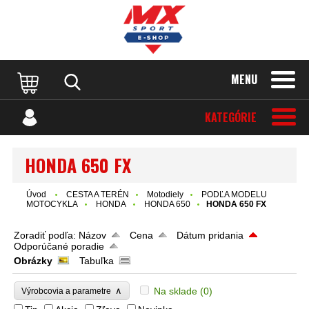
MENU
KATEGÓRIE
HONDA 650 FX
Úvod
CESTA A TERÉN
Motodiely
PODĽA MODELU
MOTOCYKLA
HONDA
HONDA 650
HONDA 650 FX
Zoradiť podľa:
Názov
Cena
Dátum pridania
Odporúčané poradie
Obrázky
Tabuľka
∧
Na sklade
(0)
Výrobcovia a parametre