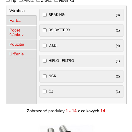
Tip
Akcia
Zľava
Novinka
Výrobca
BRAKING
(3)
Farba
Počet
BS-BATTERY
(1)
článkov
Použitie
D.I.D.
(4)
Určenie
HIFLO - FILTRO
(1)
NGK
(2)
ČZ
(1)
Zobrazené produkty
1 - 14
z celkových
14