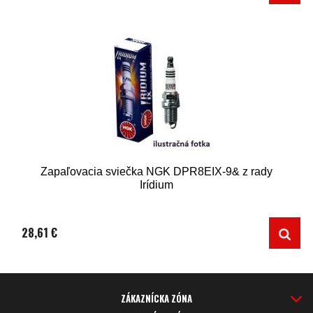
Zapaľovacia sviečka NGK DPR8EIX-9& z rady
Irídium
28,61 €
ZÁKAZNÍCKA ZÓNA