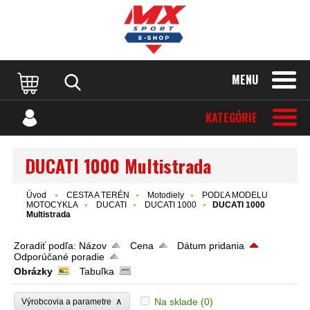
MENU
KATEGÓRIE
DUCATI 1000 Multistrada
Úvod
CESTA A TERÉN
Motodiely
PODĽA MODELU
MOTOCYKLA
DUCATI
DUCATI 1000
DUCATI 1000
Multistrada
Zoradiť podľa:
Názov
Cena
Dátum pridania
Odporúčané poradie
Obrázky
Tabuľka
∧
Na sklade
(0)
Výrobcovia a parametre