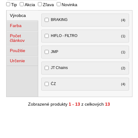
Tip
Akcia
Zľava
Novinka
Výrobca
BRAKING
(4)
Farba
Počet
HIFLO - FILTRO
(1)
článkov
Použitie
JMP
(1)
Určenie
JT Chains
(2)
ČZ
(4)
Zobrazené produkty
1 - 13
z celkových
13