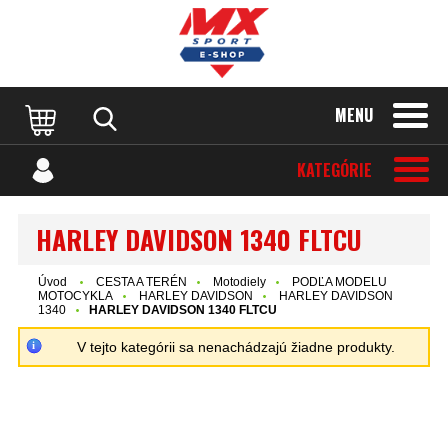
MENU
KATEGÓRIE
HARLEY DAVIDSON 1340 FLTCU
Úvod
CESTA A TERÉN
Motodiely
PODĽA MODELU
MOTOCYKLA
HARLEY DAVIDSON
HARLEY DAVIDSON
1340
HARLEY DAVIDSON 1340 FLTCU
V tejto kategórii sa nenachádzajú žiadne produkty.