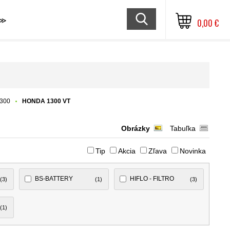
≫
0,00 €
300
HONDA 1300 VT
Obrázky
Tabuľka
Tip
Akcia
Zľava
Novinka
BS-BATTERY
HIFLO - FILTRO
(3)
(1)
(3)
(1)