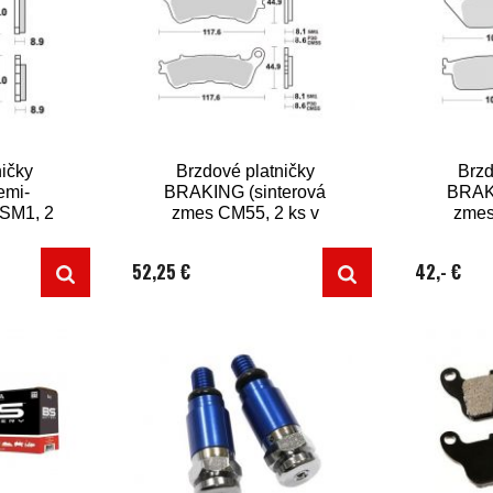
ičky
Brzdové platničky
Brzd
emi-
BRAKING (sinterová
BRAKI
 SM1, 2
zmes CM55, 2 ks v
zmes
í)
balení)
52,25 €
42,- €