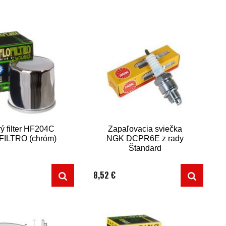
ý filter HF204C
Zapaľovacia sviečka
FILTRO (chróm)
NGK DCPR6E z rady
Štandard
8,52 €