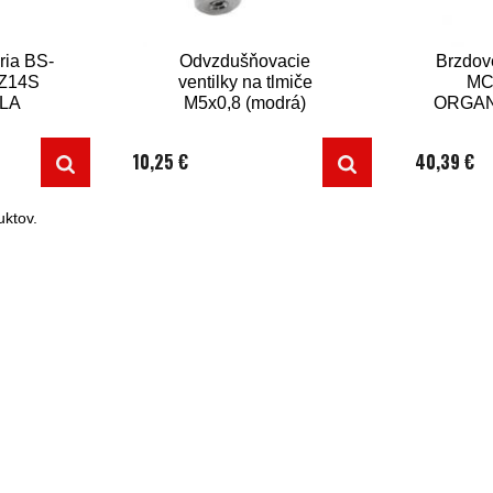
ria BS-
Odvzdušňovacie
Brzdov
Z14S
ventilky na tlmiče
MC
SLA
M5x0,8 (modrá)
ORGAN
2 
10,25 €
40,39 €
ktov.