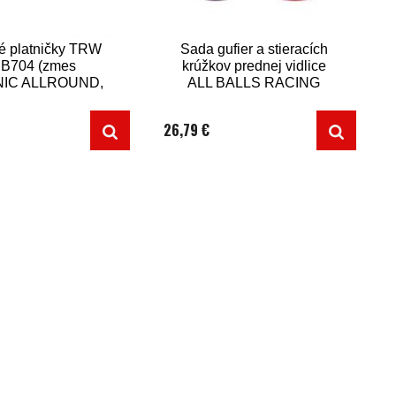
é platničky TRW
Sada gufier a stieracích
B704 (zmes
krúžkov prednej vidlice
IC ALLROUND,
ALL BALLS RACING
ks v balení)
AB56-129
26,79 €