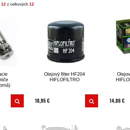
- 12
z celkových
12
acie
Olejový filter HF204
Olejov
lmiče
HIFLOFILTRO
HIFLO
orná)
10,95 €
14,86 €