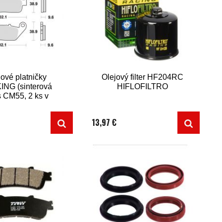
ové platničky
Olejový filter HF204RC
NG (sinterová
HIFLOFILTRO
 CM55, 2 ks v
balení)
13,97 €