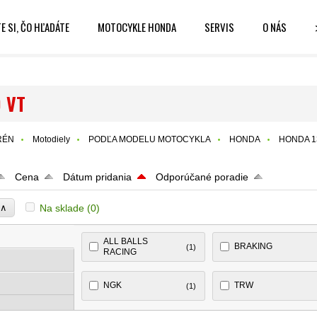
E SI, ČO HĽADÁTE
MOTOCYKLE HONDA
SERVIS
O NÁS
 VT
RÉN
Motodiely
PODĽA MODELU MOTOCYKLA
HONDA
HONDA 1
Cena
Dátum pridania
Odporúčané poradie
∧
Na sklade
(0)
e
ALL BALLS
BRAKING
(1)
RACING
NGK
TRW
(1)