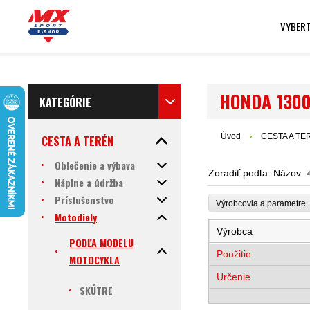
VYBERT
HONDA 1300
KATEGÓRIE
Úvod
CESTA A TE
CESTA A TERÉN
Oblečenie a výbava
Zoradiť podľa:
Názov
Náplne a údržba
Príslušenstvo
Výrobcovia a parametr
Motodiely
Výrobca
PODĽA MODELU
Použitie
MOTOCYKLA
Určenie
SKÚTRE