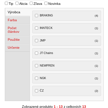
Tip
Akcia
Zľava
Novinka
Výrobca
BRAKING
(4)
Farba
Počet
INNTECK
(1)
článkov
Použitie
JMP
(1)
Určenie
JT Chains
(1)
NEWFREN
(1)
NGK
(1)
ČZ
(2)
Zobrazené produkty
1 - 13
z celkových
13