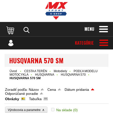
MENU
KATEGÓRIE
HUSQVARNA 570 SM
Úvod
CESTA A TERÉN
Motodiely
PODĽA MODELU
MOTOCYKLA
HUSQVARNA
HUSQVARNA 570
HUSQVARNA 570 SM
Zoradiť podľa:
Názov
Cena
Dátum pridania
Odporúčané poradie
Obrázky
Tabuľka
∧
Na sklade
(0)
Výrobcovia a parametre