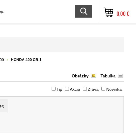
≫
0,00 €
00
HONDA 400 CB-1
Obrázky
Tabuľka
Tip
Akcia
Zľava
Novinka
(3)