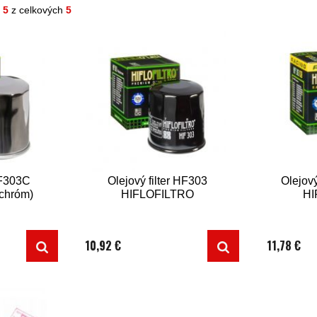
- 5
z celkových
5
HF303C
Olejový filter HF303
Olejov
chróm)
HIFLOFILTRO
HI
10,92 €
11,78 €