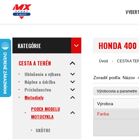
VYBERT
HONDA 400 
KATEGÓRIE
Úvod
CESTA A TE
CESTA A TERÉN
Oblečenie a výbava
Zoradiť podľa:
Názov
Náplne a údržba
Príslušenstvo
Výrobcovia a parametr
Motodiely
Výrobca
PODĽA MODELU
Farba
MOTOCYKLA
SKÚTRE