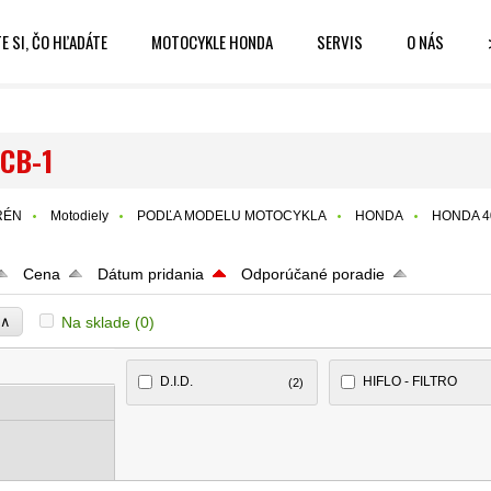
E SI, ČO HĽADÁTE
MOTOCYKLE HONDA
SERVIS
O NÁS
CB-1
RÉN
Motodiely
PODĽA MODELU MOTOCYKLA
HONDA
HONDA 4
Cena
Dátum pridania
Odporúčané poradie
∧
Na sklade
(0)
e
D.I.D.
HIFLO - FILTRO
(2)