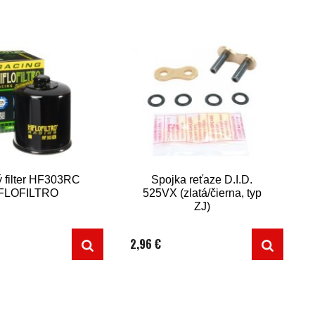
ý filter HF303RC
Spojka reťaze D.I.D.
FLOFILTRO
525VX (zlatá/čierna, typ
ZJ)
2,96 €