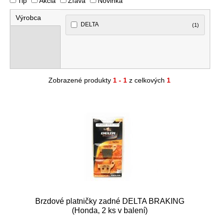
Tip
Akcia
Zľava
Novinka
Výrobca
DELTA
(1)
Zobrazené produkty
1 - 1
z celkových
1
Brzdové platničky zadné DELTA BRAKING
(Honda, 2 ks v balení)