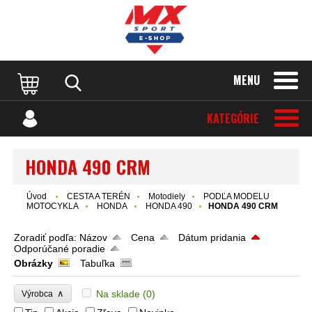
MENU
KATEGÓRIE
HONDA 490 CRM
Úvod
CESTA A TERÉN
Motodiely
PODĽA MODELU
MOTOCYKLA
HONDA
HONDA 490
HONDA 490 CRM
Zoradiť podľa:
Názov
Cena
Dátum pridania
Odporúčané poradie
Obrázky
Tabuľka
∧
Na sklade
(0)
Výrobca