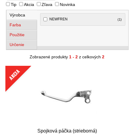
Tip
Akcia
Zľava
Novinka
Výrobca
NEWFREN
(1)
Farba
Použitie
Určenie
Zobrazené produkty
1 - 2
z celkových
2
AKCIA
Spojková páčka (strieborná)