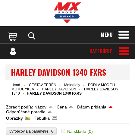
MENU
KATEGÓRIE
HARLEY DAVIDSON 1340 FXRS
Úvod
CESTA A TERÉN
Motodiely
PODĽA MODELU
MOTOCYKLA
HARLEY DAVIDSON
HARLEY DAVIDSON
1340
HARLEY DAVIDSON 1340 FXRS
Zoradiť podľa:
Názov
Cena
Dátum pridania
Odporúčané poradie
Obrázky
Tabuľka
∧
Na sklade
(0)
Výrobcovia a parametre