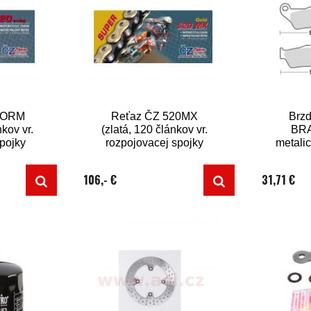
0ORM
Reťaz ČZ 520MX
Brzd
nkov vr.
(zlatá, 120 článkov vr.
BRA
spojky
rozpojovacej spojky
metali
CLIP)
k
106,- €
31,71 €