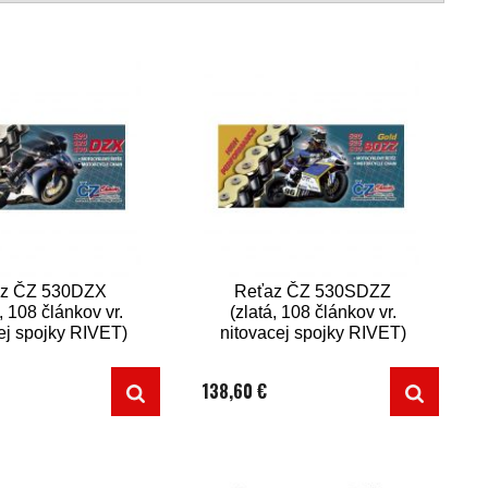
z ČZ 530DZX
Reťaz ČZ 530SDZZ
, 108 článkov vr.
(zlatá, 108 článkov vr.
ej spojky RIVET)
nitovacej spojky RIVET)
138,60 €