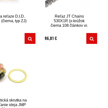
a reťaze D.I.D.
Reťaz JT Chains
(čierna, typ ZJ)
530X1R (x-krúžok
čierna 108 článkov vr.
nitovacej spojky)
96,01 €
ická skrutka na
ťanie oleja JMP