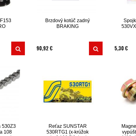
 HF153
Brzdový kotúč zadný
Spojk
RO
BRAKING
530VX 
90,92 €
5,30 €
s 530Z3
Reťaz SUNSTAR
Magnet
na 108
530RTG1 (x-krúžok
vypúš