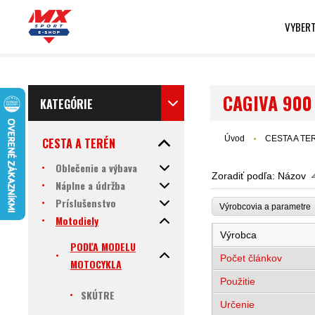
VYBERT
CAGIVA 900 
KATEGÓRIE
Úvod
CESTA A TE
CESTA A TERÉN
Oblečenie a výbava
Zoradiť podľa:
Názov
Náplne a údržba
Príslušenstvo
Výrobcovia a parametr
Motodiely
Výrobca
PODĽA MODELU
Počet článkov
MOTOCYKLA
Použitie
SKÚTRE
Určenie