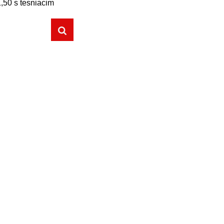
,50 s tesniacim
krúžkom