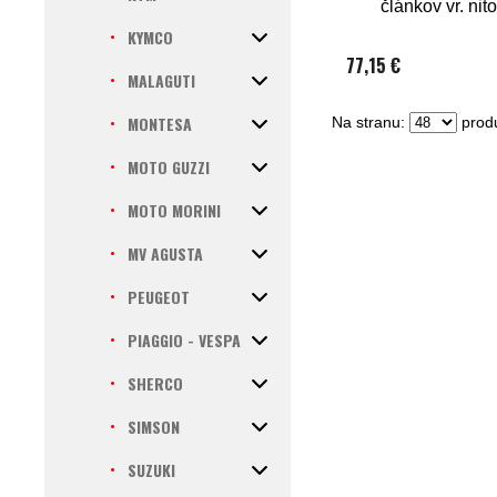
článkov vr. nit
spojky)
KYMCO
77,15 €
MALAGUTI
MONTESA
Na stranu:
produ
MOTO GUZZI
MOTO MORINI
MV AGUSTA
PEUGEOT
PIAGGIO - VESPA
SHERCO
SIMSON
SUZUKI