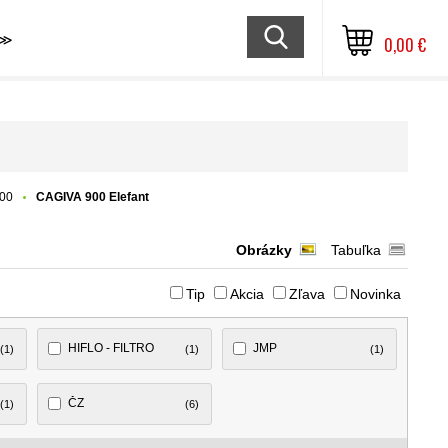
≫
0,00 €
00
CAGIVA 900 Elefant
Obrázky
Tabuľka
Tip
Akcia
Zľava
Novinka
HIFLO - FILTRO
JMP
(1)
(1)
(1)
ČZ
(1)
(6)