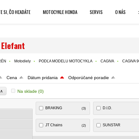
E SI, ČO HĽADÁTE
MOTOCYKLE HONDA
SERVIS
O NÁS
Elefant
RÉN
Motodiely
PODĽA MODELU MOTOCYKLA
CAGIVA
CAGIVA 9
Cena
Dátum pridania
Odporúčané poradie
∧
Na sklade
(0)
e
BRAKING
D.I.D.
(3)
JT Chains
SUNSTAR
(2)