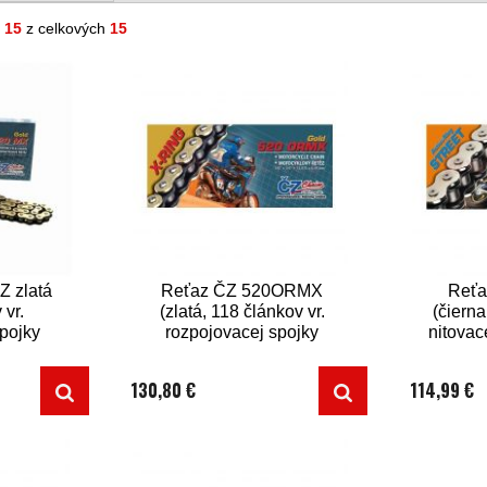
- 15
z celkových
15
 zlatá
Reťaz ČZ 520ORMX
Reťa
 vr.
(zlatá, 118 článkov vr.
(čierna
spojky
rozpojovacej spojky
nitovac
CLIP)
130,80 €
114,99 €