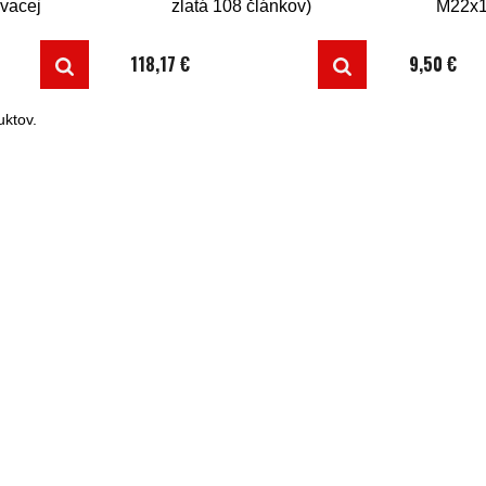
ovacej
zlatá 108 článkov)
M22x1
118,17 €
9,50 €
ktov.