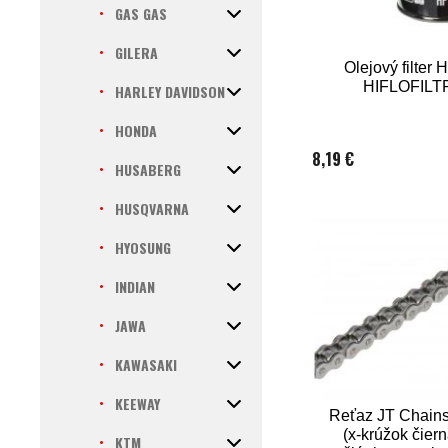
GAS GAS
GILERA
Olejový filter
HIFLOFILT
HARLEY DAVIDSON
HONDA
8,19 €
HUSABERG
HUSQVARNA
HYOSUNG
INDIAN
JAWA
KAWASAKI
KEEWAY
Reťaz JT Chain
(x-krúžok čier
KTM