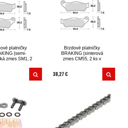
ové platničky
Brzdové platničky
KING (semi-
BRAKING (sinterová
cká zmes SM1, 2
zmes CM55, 2 ks v
s v balení)
balení)
38,27 €