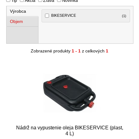
Tip
Akcia
Zľava
Novinka
Výrobca
BIKESERVICE
(1)
Objem
Zobrazené produkty
1 - 1
z celkových
1
Nádrž na vypustenie oleja BIKESERVICE (plast,
4 L)