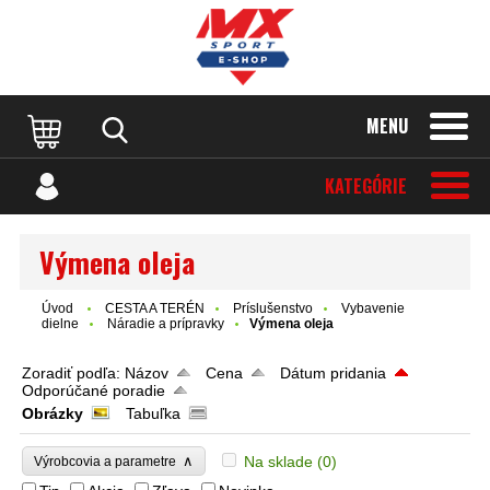
MENU
KATEGÓRIE
Výmena oleja
Úvod
CESTA A TERÉN
Príslušenstvo
Vybavenie
dielne
Náradie a prípravky
Výmena oleja
Zoradiť podľa:
Názov
Cena
Dátum pridania
Odporúčané poradie
Obrázky
Tabuľka
∧
Na sklade
(0)
Výrobcovia a parametre