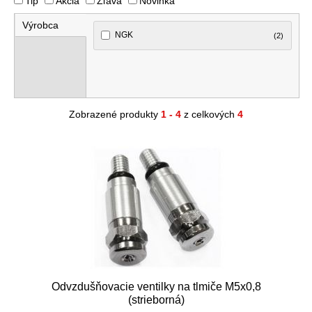
Tip
Akcia
Zľava
Novinka
Výrobca
NGK
(2)
Zobrazené produkty
1 - 4
z celkových
4
Odvzdušňovacie ventilky na tlmiče M5x0,8
(strieborná)