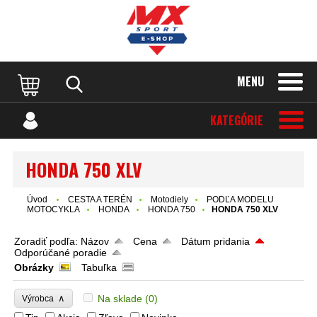
MENU
KATEGÓRIE
HONDA 750 XLV
Úvod
CESTA A TERÉN
Motodiely
PODĽA MODELU
MOTOCYKLA
HONDA
HONDA 750
HONDA 750 XLV
Zoradiť podľa:
Názov
Cena
Dátum pridania
Odporúčané poradie
Obrázky
Tabuľka
∧
Na sklade
(0)
Výrobca