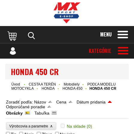
MENU
KATEGÓRIE
HONDA 450 CR
Úvod
CESTA A TERÉN
Motodiely
PODĽA MODELU
MOTOCYKLA
HONDA
HONDA 450
HONDA 450 CR
Zoradiť podľa:
Názov
Cena
Dátum pridania
Odporúčané poradie
Obrázky
Tabuľka
∧
Na sklade
(0)
Výrobcovia a parametre