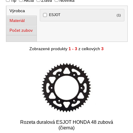
Tip
Akcia
Zľava
Novinka
Výrobca
ESJOT
(1)
Materiál
Počet zubov
Zobrazené produkty
1 - 3
z celkových
3
Rozeta duralová ESJOT HONDA 48 zubová
(čierna)