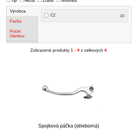
Tip
Akcia
Zľava
Novinka
Výrobca
ČZ
(2)
Farba
Počet
článkov
Zobrazené produkty
1 - 4
z celkových
4
Spojková páčka (strieborná)