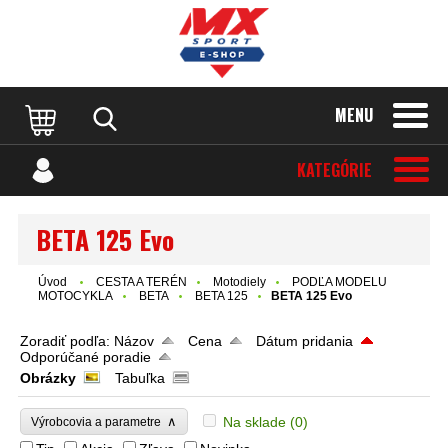
MENU
KATEGÓRIE
BETA 125 Evo
Úvod
CESTA A TERÉN
Motodiely
PODĽA MODELU
MOTOCYKLA
BETA
BETA 125
BETA 125 Evo
Zoradiť podľa:
Názov
Cena
Dátum pridania
Odporúčané poradie
Obrázky
Tabuľka
∧
Na sklade
(0)
Výrobcovia a parametre