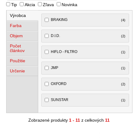
Tip
Akcia
Zľava
Novinka
Výrobca
BRAKING
(4)
Farba
Objem
D.I.D.
(2)
Počet
článkov
HIFLO - FILTRO
(1)
Použitie
JMP
(1)
Určenie
OXFORD
(2)
SUNSTAR
(1)
Zobrazené produkty
1 - 11
z celkových
11