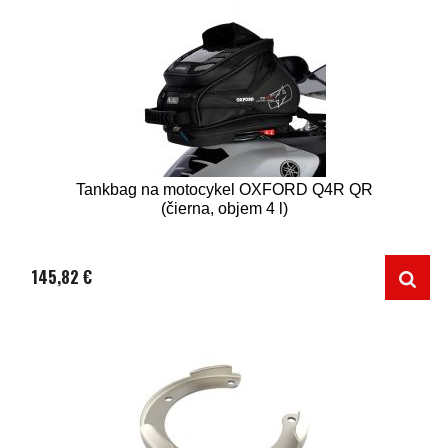
Tankbag na motocykel OXFORD Q4R QR
(čierna, objem 4 l)
145,82 €