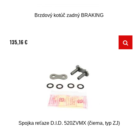
Brzdový kotúč zadný BRAKING
135,16 €
Spojka reťaze D.I.D. 520ZVMX (čierna, typ ZJ)