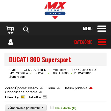
MENU
KATEGÓRIE
DUCATI 800 Supersport
Úvod
CESTA A TERÉN
Motodiely
PODĽA MODELU
MOTOCYKLA
DUCATI
DUCATI 800
DUCATI 800
Supersport
Zoradiť podľa:
Názov
Cena
Dátum pridania
Odporúčané poradie
Obrázky
Tabuľka
∧
Na sklade
(0)
Výrobcovia a parametre