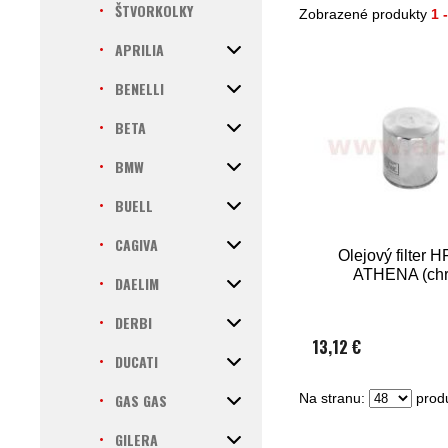
ŠTVORKOLKY
Zobrazené produkty
1 
APRILIA
BENELLI
BETA
BMW
BUELL
CAGIVA
Olejový filter 
ATHENA (ch
DAELIM
DERBI
13,12 €
DUCATI
GAS GAS
Na stranu:
produ
GILERA