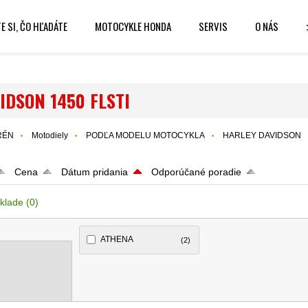
E SI, ČO HĽADÁTE
MOTOCYKLE HONDA
SERVIS
O NÁS
IDSON 1450 FLSTI
RÉN
Motodiely
PODĽA MODELU MOTOCYKLA
HARLEY DAVIDSON
Cena
Dátum pridania
Odporúčané poradie
klade
(0)
ATHENA
(2)