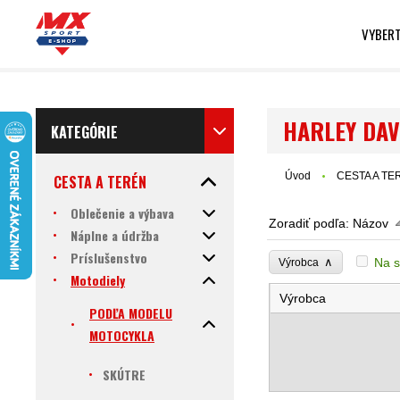
VYBERT
HARLEY DAV
KATEGÓRIE
Úvod
CESTA A TE
CESTA A TERÉN
Oblečenie a výbava
Zoradiť podľa:
Názov
Náplne a údržba
Príslušenstvo
∧
Na s
Výrobca
Motodiely
Výrobca
PODĽA MODELU
MOTOCYKLA
SKÚTRE