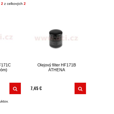
- 2
z celkových
2
HF171C
Olejový filter HF171B
róm)
ATHENA
7,45 €
ktov.