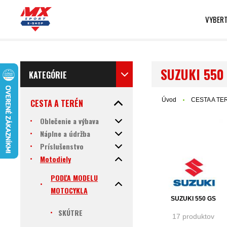
VYBERT
SUZUKI 550
KATEGÓRIE
Úvod
CESTA A TE
CESTA A TERÉN
Oblečenie a výbava
Náplne a údržba
Príslušenstvo
Motodiely
PODĽA MODELU
MOTOCYKLA
SUZUKI 550 GS
SKÚTRE
17 produktov