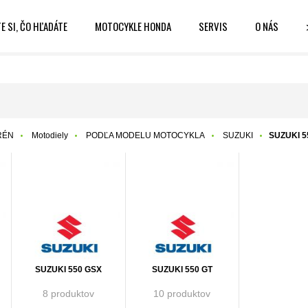
E SI, ČO HĽADÁTE
MOTOCYKLE HONDA
SERVIS
O NÁS
RÉN
Motodiely
PODĽA MODELU MOTOCYKLA
SUZUKI
SUZUKI 5
SUZUKI 550 GSX
SUZUKI 550 GT
8 produktov
10 produktov