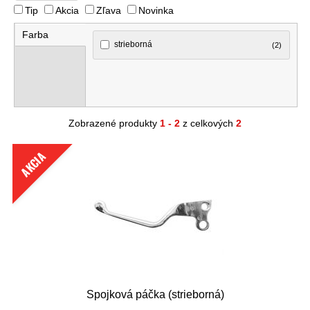
Tip
Akcia
Zľava
Novinka
Farba
strieborná
(2)
Zobrazené produkty
1 - 2
z celkových
2
AKCIA
Spojková páčka (strieborná)