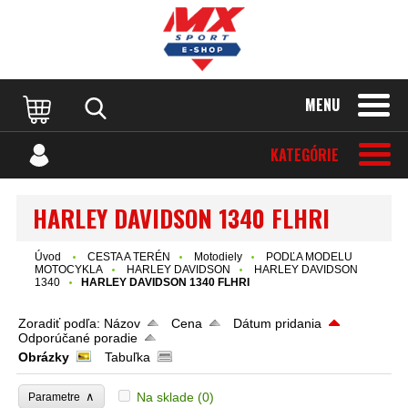
MENU
KATEGÓRIE
HARLEY DAVIDSON 1340 FLHRI
Úvod
CESTA A TERÉN
Motodiely
PODĽA MODELU
MOTOCYKLA
HARLEY DAVIDSON
HARLEY DAVIDSON
1340
HARLEY DAVIDSON 1340 FLHRI
Zoradiť podľa:
Názov
Cena
Dátum pridania
Odporúčané poradie
Obrázky
Tabuľka
∧
Na sklade
(0)
Parametre